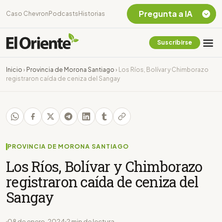
Pregunta a IA
Caso Chevron
Podcasts
Historias
Suscribirse
Quiero Información
sobre el Caso
Inicio
›
Provincia de Morona Santiago
›
Los Ríos, Bolívar y Chimborazo
Chevron Ecuador
registraron caída de ceniza del Sangay
Listar destinos
turísticos de la
Amazonia Ecuatoriana
¿En que consiste la
tasa minera que rige en
Ecuador?
PROVINCIA DE MORONA SANTIAGO
Los Ríos, Bolívar y Chimborazo
registraron caída de ceniza del
Sangay
08 de enero, 2024
2 min de lectura