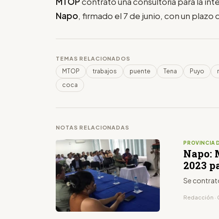
MTOP
contrató una consultoría para la int
Napo
, firmado el 7 de junio, con un plazo 
TEMAS RELACIONADOS
MTOP
trabajos
puente
Tena
Puyo
coca
NOTAS RELACIONADAS
PROVINCIA 
Napo: 
2023 pa
Se contrat
Redacción · 