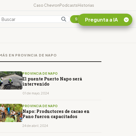
Caso Chevron
Podcasts
Historias
Pregunta a IA
Colombia
Suscribirse
Quiero Información
sobre el Caso
MÁS EN PROVINCIA DE NAPO
Chevron Ecuador
Listar destinos
turísticos de la
PROVINCIA DE NAPO
Amazonia Ecuatoriana
El puente Puerto Napo será
intervenido
¿En que consiste la
tasa minera que rige en
01 de mayo, 2024
Ecuador?
PROVINCIA DE NAPO
Napo: Productores de cacao en
Pano fueron capacitados
24 de abril, 2024