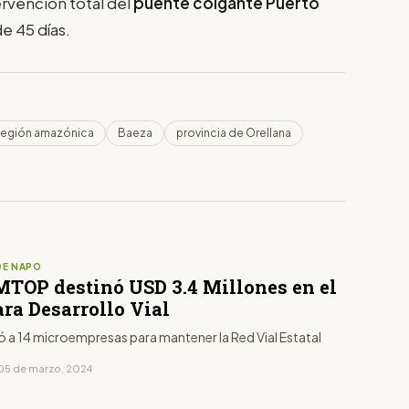
ervención total del
puente colgante Puerto
de 45 días.
región amazónica
Baeza
provincia de Orellana
DE NAPO
MTOP destinó USD 3.4 Millones en el
ra Desarrollo Vial
ó a 14 microempresas para mantener la Red Vial Estatal
05 de marzo, 2024