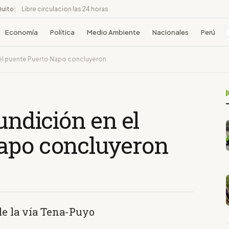
Quito:
Libre circulacion las 24 horas
Economía
Política
Medio Ambiente
Nacionales
Perú
 el puente Puerto Napo concluyeron
undición en el
apo concluyeron
de la vía Tena-Puyo