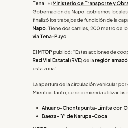
Tena
- El
Ministerio de Transporte y Obr
Gobernación de Napo, gobiernos locales y 
finalizó los trabajos de fundición de la ca
Napo
. Tiene dos carriles, 200 metro de lo
vía Tena-Puyo
.
El
MTOP
publicó: “Estas acciones de coop
Red Vial Estatal
(
RVE
) de la
región amazó
esta zona”.
La apertura de la circulación vehicular p
Mientras tanto, se recomienda utilizar las r
Ahuano-Chontapunta-Límite con Or
Baeza-‘Y’ de Narupa-Coca.