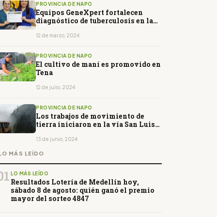
PROVINCIA DE NAPO
Equipos GeneXpert fortalecen
diagnóstico de tuberculosis en la
Amazonía
12 de marzo, 2024
PROVINCIA DE NAPO
El cultivo de maní es promovido en
Tena
12 de julio, 2024
PROVINCIA DE NAPO
Los trabajos de movimiento de
tierra iniciaron en la vía San Luis-
El Reventador
13 de junio, 2024
LO MÁS LEÍDO
01
LO MÁS LEÍDO
Resultados Lotería de Medellín hoy,
sábado 8 de agosto: quién ganó el premio
mayor del sorteo 4847