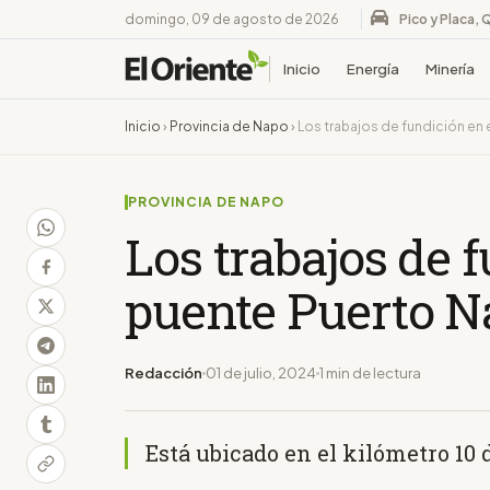
domingo, 09 de agosto de 2026
Pico y Placa, 
Inicio
Energía
Minería
Inicio
›
Provincia de Napo
›
Los trabajos de fundición en
PROVINCIA DE NAPO
Los trabajos de f
puente Puerto N
Redacción
01 de julio, 2024
1 min de lectura
Está ubicado en el kilómetro 10 