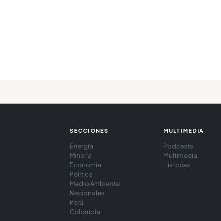
SECCIONES
MULTIMEDIA
Energía
Podcasts
Minería
Multimedia
Economía
Historias
Política
Medio Ambiente
Nacionales
Perú
Colombia