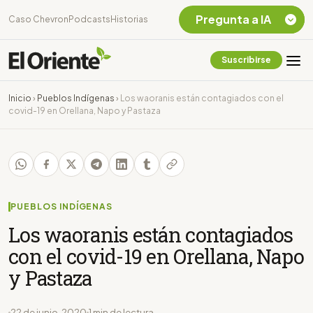
Pregunta a IA
Caso Chevron
Podcasts
Historias
Suscribirse
Quiero Información
sobre el Caso
Inicio
›
Pueblos Indígenas
›
Los waoranis están contagiados con el
Chevron Ecuador
covid-19 en Orellana, Napo y Pastaza
Listar destinos
turísticos de la
Amazonia Ecuatoriana
¿En que consiste la
tasa minera que rige en
Ecuador?
PUEBLOS INDÍGENAS
Los waoranis están contagiados
con el covid-19 en Orellana, Napo
y Pastaza
22 de junio, 2020
1 min de lectura