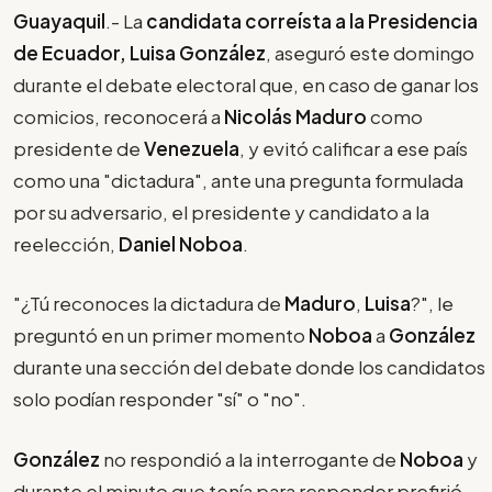
Guayaquil
.- La
candidata correísta a la Presidencia
de Ecuador, Luisa González
, aseguró este domingo
durante el debate electoral que, en caso de ganar los
comicios, reconocerá a
Nicolás Maduro
como
presidente de
Venezuela
, y evitó calificar a ese país
como una "dictadura", ante una pregunta formulada
por su adversario, el presidente y candidato a la
reelección,
Daniel Noboa
.
"¿Tú reconoces la dictadura de
Maduro
,
Luisa
?", le
preguntó en un primer momento
Noboa
a
González
durante una sección del debate donde los candidatos
solo podían responder "sí" o "no".
González
no respondió a la interrogante de
Noboa
y
durante el minuto que tenía para responder prefirió