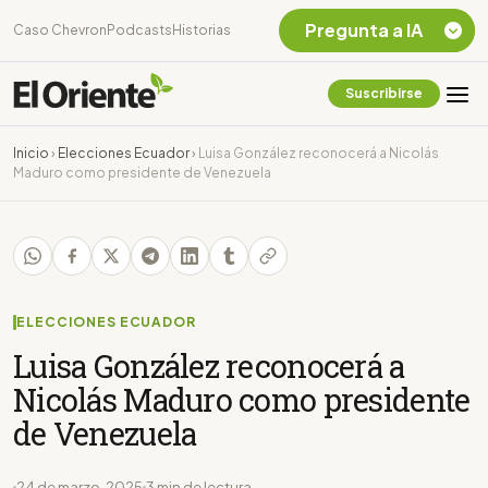
Pregunta a IA
Caso Chevron
Podcasts
Historias
Suscribirse
Quiero Información
sobre el Caso
Inicio
›
Elecciones Ecuador
›
Luisa González reconocerá a Nicolás
Chevron Ecuador
Maduro como presidente de Venezuela
Listar destinos
turísticos de la
Amazonia Ecuatoriana
¿En que consiste la
tasa minera que rige en
Ecuador?
ELECCIONES ECUADOR
Luisa González reconocerá a
Nicolás Maduro como presidente
de Venezuela
24 de marzo, 2025
3 min de lectura