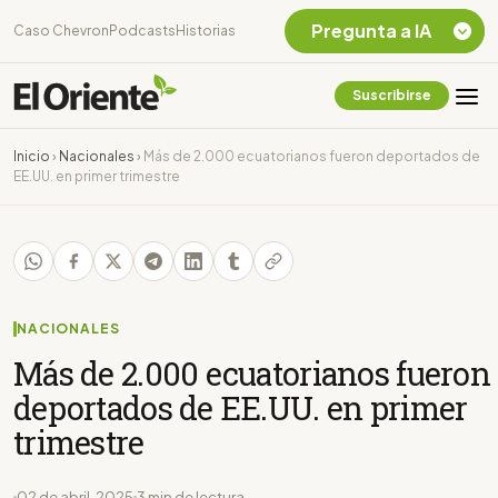
Pregunta a IA
Caso Chevron
Podcasts
Historias
Suscribirse
Quiero Información
sobre el Caso
Inicio
›
Nacionales
›
Más de 2.000 ecuatorianos fueron deportados de
Chevron Ecuador
EE.UU. en primer trimestre
Listar destinos
turísticos de la
Amazonia Ecuatoriana
¿En que consiste la
tasa minera que rige en
Ecuador?
NACIONALES
Más de 2.000 ecuatorianos fueron
deportados de EE.UU. en primer
trimestre
02 de abril, 2025
3 min de lectura