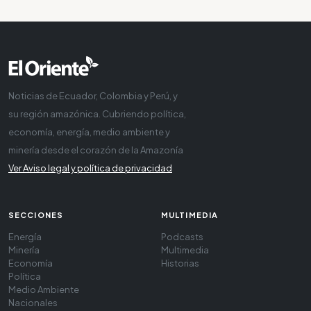
Noticias de Ecuador, Colombia y Perú, y
su región amazónica. Cubriendo política,
economía, energía, medio ambiente y
minería desde el corazón de la Amazonía
Ver Aviso legal y política de privacidad
SECCIONES
MULTIMEDIA
Energía
Podcasts
Minería
Multimedia
Economía
Historias
Política
Medio Ambiente
Nacionales