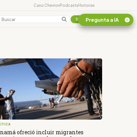
Caso Chevron
Podcasts
Historias
Pregunta a IA
Colombia
Suscribirse
Quiero Información
sobre el Caso
Chevron Ecuador
Listar destinos
turísticos de la
Amazonia Ecuatoriana
¿En que consiste la
tasa minera que rige en
Ecuador?
ÍTICA
namá ofreció incluir migrantes