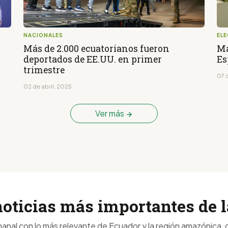
NACIONALES
EL
2
Más de 2.000 ecuatorianos fueron
Má
deportados de EE.UU. en primer
Es
trimestre
07 
02 de abril, 2025
Ver más
noticias más importantes de
anal con lo más relevante de Ecuador y la región amazónica, d