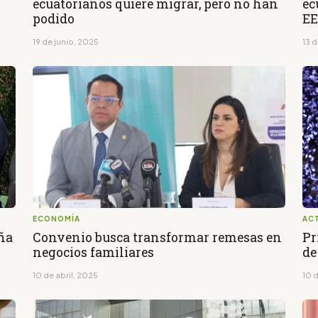
ecuatorianos quiere migrar, pero no han
ec
podido
EE
19 de junio, 2025
13 
ECONOMÍA
AC
aña
Convenio busca transformar remesas en
Pr
negocios familiares
de
10 de abril, 2025
10 d