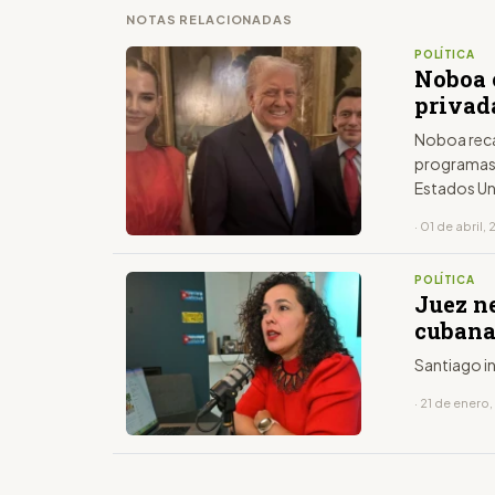
NOTAS RELACIONADAS
POLÍTICA
Noboa c
privad
Noboa reca
programas 
Estados U
· 01 de abril,
POLÍTICA
Juez n
cubana
Santiago i
· 21 de enero