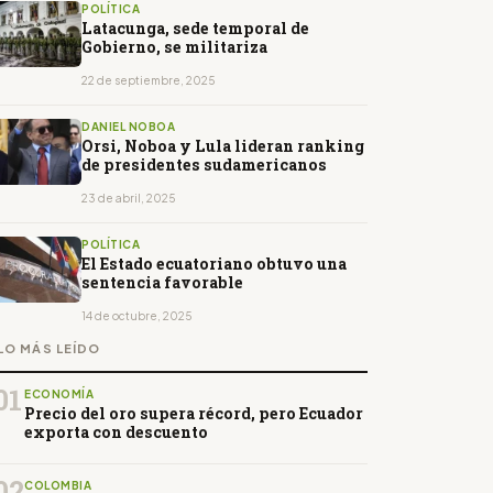
POLÍTICA
Latacunga, sede temporal de
Gobierno, se militariza
22 de septiembre, 2025
DANIEL NOBOA
Orsi, Noboa y Lula lideran ranking
de presidentes sudamericanos
23 de abril, 2025
POLÍTICA
El Estado ecuatoriano obtuvo una
sentencia favorable
14 de octubre, 2025
LO MÁS LEÍDO
01
ECONOMÍA
Precio del oro supera récord, pero Ecuador
exporta con descuento
02
COLOMBIA