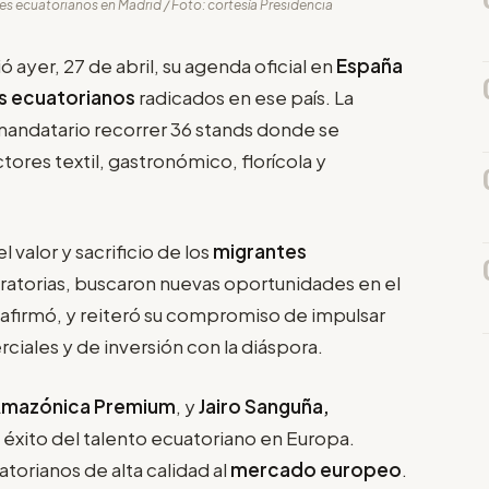
s ecuatorianos en Madrid / Foto: cortesía Presidencia
ió ayer, 27 de abril, su agenda oficial en
España
 ecuatorianos
radicados en ese país. La
 mandatario recorrer 36 stands donde se
res textil, gastronómico, florícola y
l valor y sacrificio de los
migrantes
gratorias, buscaron nuevas oportunidades en el
, afirmó, y reiteró su compromiso de impulsar
ciales y de inversión con la diáspora.
 Amazónica Premium
, y
Jairo Sanguña,
el éxito del talento ecuatoriano en Europa.
torianos de alta calidad al
mercado europeo
.