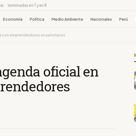
to:
terminadas en 7 y en 8
Economía
Política
Medio Ambiente
Nacionales
Perú
aña con emprendedores ecuatorianos
agenda oficial en
rendedores