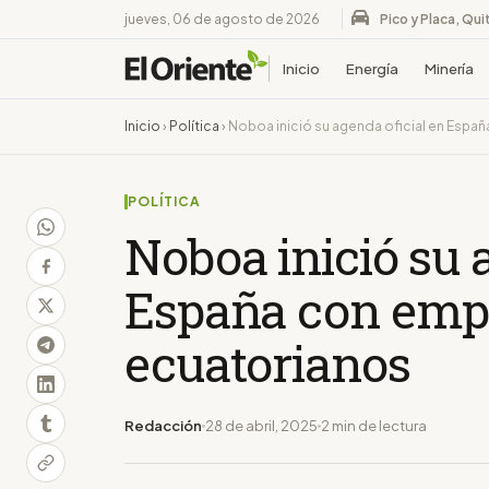
jueves, 06 de agosto de 2026
Pico y Placa, Qui
Inicio
Energía
Minería
Inicio
›
Política
›
Noboa inició su agenda oficial en Esp
POLÍTICA
Noboa inició su 
España con emp
ecuatorianos
Redacción
28 de abril, 2025
2 min de lectura