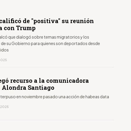
alificó de "positiva" su reunión
a con Trump
lcó que dialogó sobre temas migratorios y los
de su Gobierno para quienes son deportados desde
nidos
 2025
egó recurso a la comunicadora
 Alondra Santiago
nterpuso en noviembre pasado una acción de habeas data
, 2025