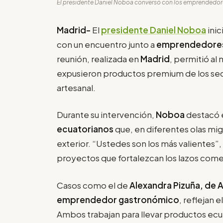
El presidente Daniel Noboa conversó con los emprendedore
Madrid-
El
presidente Daniel Noboa
inic
con un encuentro junto a
emprendedores
reunión, realizada en
Madrid
, permitió al
expusieron productos premium de los secto
artesanal.
Durante su intervención,
Noboa
destacó e
ecuatorianos
que, en diferentes olas mi
exterior. “Ustedes son los más valientes”
proyectos que fortalezcan los lazos comer
Casos como el de
Alexandra Pizuña, de
emprendedor gastronómico
, reflejan 
Ambos trabajan para llevar productos ecua