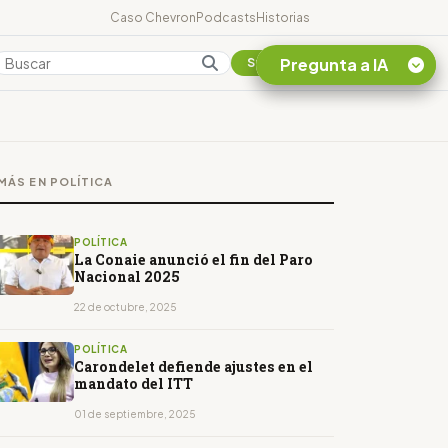
Caso Chevron
Podcasts
Historias
Pregunta a IA
Colombia
Suscribirse
Quiero Información
sobre el Caso
MÁS EN POLÍTICA
Chevron Ecuador
Listar destinos
turísticos de la
POLÍTICA
Amazonia Ecuatoriana
La Conaie anunció el fin del Paro
Nacional 2025
¿En que consiste la
tasa minera que rige en
22 de octubre, 2025
Ecuador?
POLÍTICA
Carondelet defiende ajustes en el
mandato del ITT
01 de septiembre, 2025