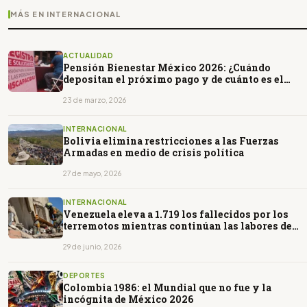
MÁS EN INTERNACIONAL
ACTUALIDAD
Pensión Bienestar México 2026: ¿Cuándo
depositan el próximo pago y de cuánto es el
monto?
23 de marzo, 2026
INTERNACIONAL
Bolivia elimina restricciones a las Fuerzas
Armadas en medio de crisis política
27 de mayo, 2026
INTERNACIONAL
Venezuela eleva a 1.719 los fallecidos por los
terremotos mientras continúan las labores de
rescate
29 de junio, 2026
DEPORTES
Colombia 1986: el Mundial que no fue y la
incógnita de México 2026