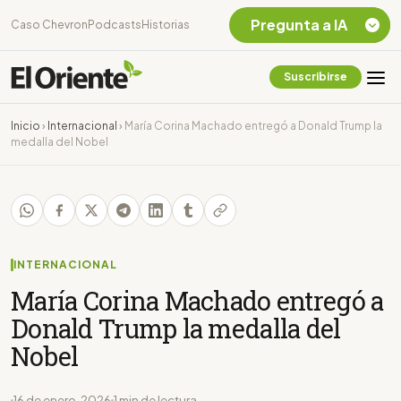
Pregunta a IA
Caso Chevron
Podcasts
Historias
Suscribirse
Quiero Información
sobre el Caso
Inicio
›
Internacional
›
María Corina Machado entregó a Donald Trump la
Chevron Ecuador
medalla del Nobel
Listar destinos
turísticos de la
Amazonia Ecuatoriana
¿En que consiste la
tasa minera que rige en
Ecuador?
INTERNACIONAL
María Corina Machado entregó a
Donald Trump la medalla del
Nobel
16 de enero, 2026
1 min de lectura