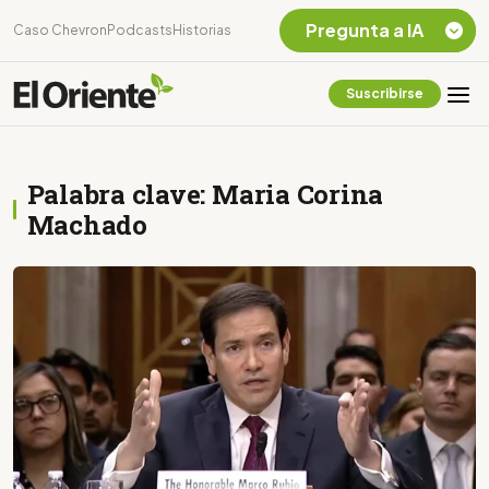
Pregunta a IA
Caso Chevron
Podcasts
Historias
Suscribirse
Quiero Información
sobre el Caso
Chevron Ecuador
Palabra clave: Maria Corina
Listar destinos
turísticos de la
Machado
Amazonia Ecuatoriana
¿En que consiste la
tasa minera que rige en
Ecuador?