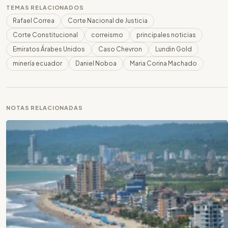
TEMAS RELACIONADOS
Rafael Correa
Corte Nacional de Justicia
Corte Constitucional
correismo
principales noticias
Emiratos Árabes Unidos
Caso Chevron
Lundin Gold
minería ecuador
Daniel Noboa
Maria Corina Machado
NOTAS RELACIONADAS