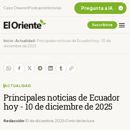
Pregunta a IA
Caso Chevron
Podcasts
Historias
Suscribirse
Quiero Información
sobre el Caso
Inicio
›
Actualidad
›
Principales noticias de Ecuador hoy - 10 de
Chevron Ecuador
diciembre de 2025
Listar destinos
turísticos de la
Amazonia Ecuatoriana
¿En que consiste la
tasa minera que rige en
Ecuador?
ACTUALIDAD
Principales noticias de Ecuador
hoy - 10 de diciembre de 2025
Redacción
10 de diciembre, 2025
0 min de lectura