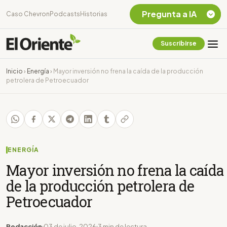
Pregunta a IA
Caso Chevron
Podcasts
Historias
Suscribirse
Quiero Información
sobre el Caso
Inicio
›
Energía
›
Mayor inversión no frena la caída de la producción
Chevron Ecuador
petrolera de Petroecuador
Listar destinos
turísticos de la
Amazonia Ecuatoriana
¿En que consiste la
tasa minera que rige en
Ecuador?
ENERGÍA
Mayor inversión no frena la caída
de la producción petrolera de
Petroecuador
Redacción
03 de julio, 2026
3 min de lectura