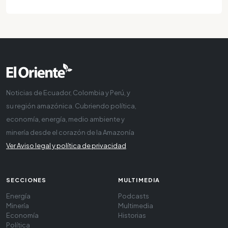
Noticias de Ecuador, Colombia y Perú, y
su región amazónica. Cubriendo política,
economía, energía, medio ambiente y
minería desde el corazón de la Amazonía
Ver Aviso legal y política de privacidad
SECCIONES
MULTIMEDIA
Energía
Podcasts
Minería
Multimedia
Economía
Historias
Política