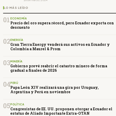
26 de marzo, 2024
LO MÁS LEÍDO
01
ECONOMÍA
Precio del oro supera récord, pero Ecuador exporta con
descuento
02
ENERGÍA
Gran Tierra Energy venderá sus activos en Ecuador y
Colombia a Maurel & Prom
03
MINERÍA
Gobierno prevé reabrir el catastro minero de forma
gradual a finales de 2026
04
PERÚ
Papa León XIV realizará una gira por Uruguay,
Argentina y Perú en noviembre
05
POLÍTICA
Congresistas de EE. UU. proponen otorgar a Ecuador el
estatus de Aliado Importante Extra-OTAN