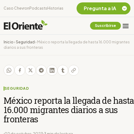
Pregunta a IA
Caso Chevron
Podcasts
Historias
Suscribirse
Quiero Información
sobre el Caso
Inicio
›
Seguridad
›
México reporta la llegada de hasta 16.000 migrantes
Chevron Ecuador
diarios a sus fronteras
Listar destinos
turísticos de la
Amazonia Ecuatoriana
¿En que consiste la
tasa minera que rige en
Ecuador?
SEGURIDAD
México reporta la llegada de hasta
16.000 migrantes diarios a sus
fronteras
02 de octubre, 2023
3 min de lectura