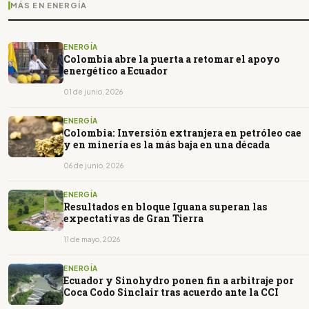
MÁS EN ENERGÍA
ENERGÍA
Colombia abre la puerta a retomar el apoyo
energético a Ecuador
01 de junio, 2026
ENERGÍA
Colombia: Inversión extranjera en petróleo cae
y en minería es la más baja en una década
06 de junio, 2026
ENERGÍA
Resultados en bloque Iguana superan las
expectativas de Gran Tierra
11 de mayo, 2026
ENERGÍA
Ecuador y Sinohydro ponen fin a arbitraje por
Coca Codo Sinclair tras acuerdo ante la CCI