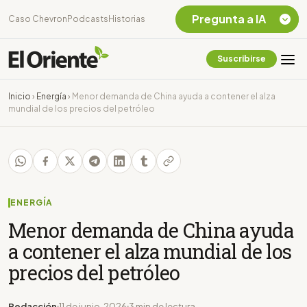
Pregunta a IA
Caso Chevron
Podcasts
Historias
Suscribirse
Quiero Información
sobre el Caso
Inicio
›
Energía
›
Menor demanda de China ayuda a contener el alza
Chevron Ecuador
mundial de los precios del petróleo
Listar destinos
turísticos de la
Amazonia Ecuatoriana
¿En que consiste la
tasa minera que rige en
Ecuador?
ENERGÍA
Menor demanda de China ayuda
a contener el alza mundial de los
precios del petróleo
Redacción
11 de junio, 2026
3 min de lectura