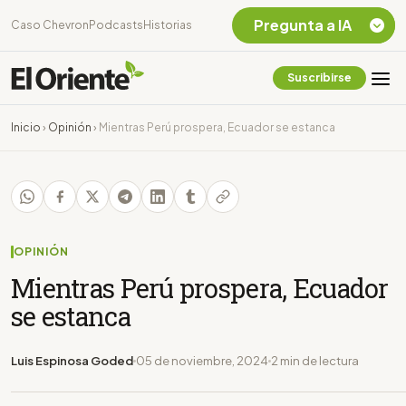
Pregunta a IA
Caso Chevron
Podcasts
Historias
Suscribirse
Quiero Información
sobre el Caso
Inicio
›
Opinión
›
Mientras Perú prospera, Ecuador se estanca
Chevron Ecuador
Listar destinos
turísticos de la
Amazonia Ecuatoriana
¿En que consiste la
tasa minera que rige en
OPINIÓN
Ecuador?
Mientras Perú prospera, Ecuador
se estanca
Luis Espinosa Goded
05 de noviembre, 2024
2 min de lectura