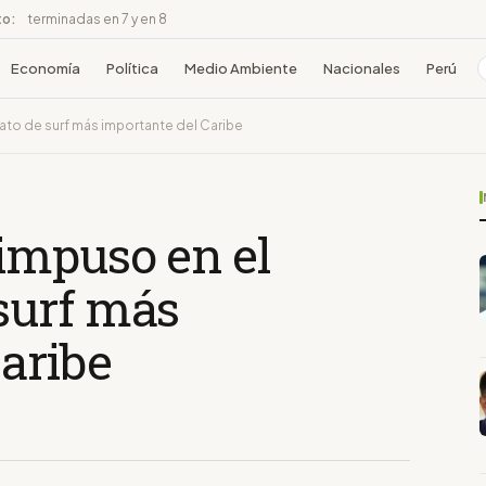
to:
terminadas en 7 y en 8
Economía
Política
Medio Ambiente
Nacionales
Perú
to de surf más importante del Caribe
impuso en el
surf más
aribe