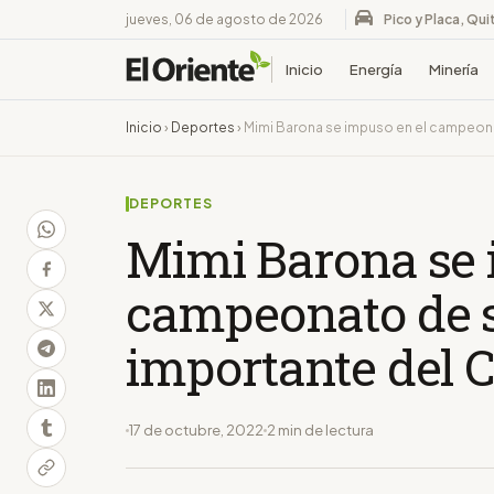
jueves, 06 de agosto de 2026
Pico y Placa, Qui
Inicio
Energía
Minería
Inicio
›
Deportes
›
Mimi Barona se impuso en el campeona
DEPORTES
Mimi Barona se 
campeonato de 
importante del C
17 de octubre, 2022
2 min de lectura