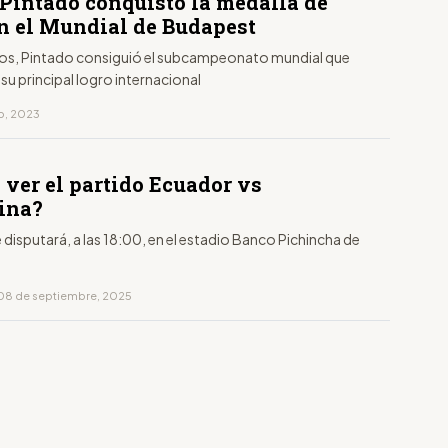
 Pintado conquistó la medalla de
en el Mundial de Budapest
ños, Pintado consiguió el subcampeonato mundial que
su principal logro internacional
to, 2023
 ver el partido Ecuador vs
ina?
e disputará, a las 18:00, en el estadio Banco Pichincha de
08 de septiembre, 2025