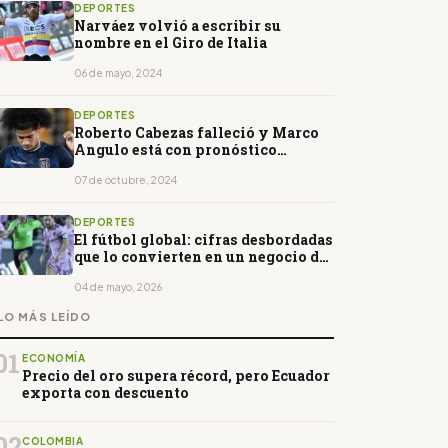
DEPORTES
Narváez volvió a escribir su
nombre en el Giro de Italia
06 de mayo, 2024
DEPORTES
Roberto Cabezas falleció y Marco
Angulo está con pronóstico
reservado
07 de octubre, 2024
DEPORTES
El fútbol global: cifras desbordadas
que lo convierten en un negocio de
élite
04 de mayo, 2026
LO MÁS LEÍDO
01
ECONOMÍA
Precio del oro supera récord, pero Ecuador
exporta con descuento
02
COLOMBIA