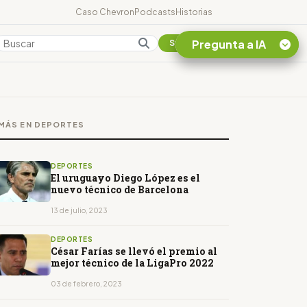
Caso Chevron
Podcasts
Historias
Pregunta a IA
Colombia
Suscribirse
Quiero Información
sobre el Caso
MÁS EN DEPORTES
Chevron Ecuador
Listar destinos
turísticos de la
DEPORTES
Amazonia Ecuatoriana
El uruguayo Diego López es el
nuevo técnico de Barcelona
¿En que consiste la
tasa minera que rige en
13 de julio, 2023
Ecuador?
DEPORTES
César Farías se llevó el premio al
mejor técnico de la LigaPro 2022
03 de febrero, 2023