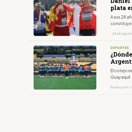
Daniel
plata 
A sus 28 a
constituye 
· 24 de agos
DEPORTES
¿Dónde
Argent
El cotejo s
Guayaquil
Redacción · 