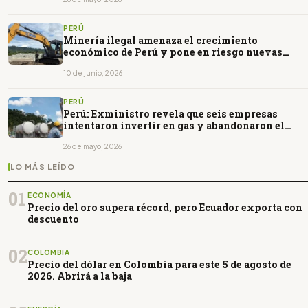
PERÚ
Minería ilegal amenaza el crecimiento
económico de Perú y pone en riesgo nuevas
inversiones
10 de junio, 2026
PERÚ
Perú: Exministro revela que seis empresas
intentaron invertir en gas y abandonaron el
país por trabas estatales
26 de mayo, 2026
LO MÁS LEÍDO
01
ECONOMÍA
Precio del oro supera récord, pero Ecuador exporta con
descuento
02
COLOMBIA
Precio del dólar en Colombia para este 5 de agosto de
2026. Abrirá a la baja