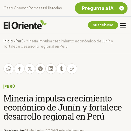
Pregunta a IA
Caso Chevron
Podcasts
Historias
Suscribirse
Quiero Información
sobre el Caso
Inicio
›
Perú
›
Minería impulsa crecimiento económico de Junín y
Chevron Ecuador
fortalece desarrollo regional en Perú
Listar destinos
turísticos de la
Amazonia Ecuatoriana
¿En que consiste la
tasa minera que rige en
Ecuador?
PERÚ
Minería impulsa crecimiento
económico de Junín y fortalece
desarrollo regional en Perú
Redacción
15 de junio, 2026
3 min de lectura