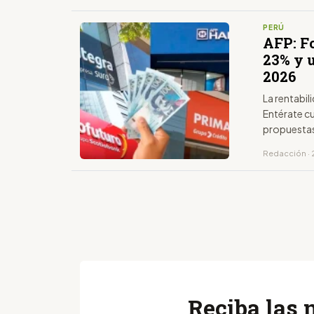
PERÚ
AFP: F
23% y u
2026
La rentabil
Entérate cu
propuestas
Redacción · 
Reciba las 