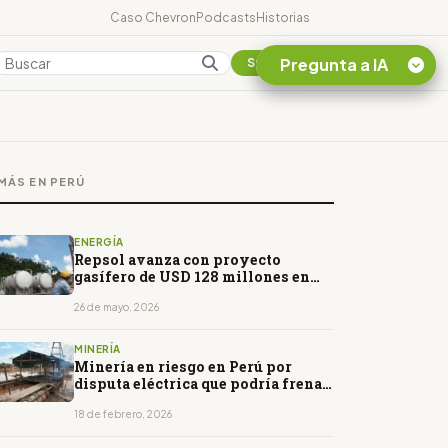
Caso Chevron
Podcasts
Historias
Pregunta a IA
Colombia
Suscribirse
Quiero Información
sobre el Caso
MÁS EN PERÚ
Chevron Ecuador
Listar destinos
turísticos de la
ENERGÍA
Amazonia Ecuatoriana
Repsol avanza con proyecto
gasífero de USD 128 millones en
¿En que consiste la
Perú
tasa minera que rige en
26 de mayo, 2026
Ecuador?
MINERÍA
Minería en riesgo en Perú por
disputa eléctrica que podría frenar
grandes inversiones
18 de febrero, 2026