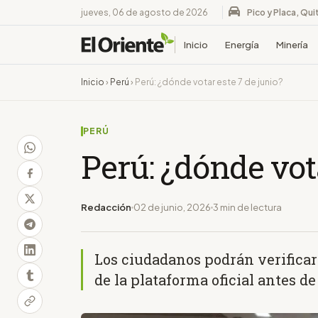
jueves, 06 de agosto de 2026
Pico y Placa, Qui
Inicio
Energía
Minería
Inicio
›
Perú
›
Perú: ¿dónde votar este 7 de junio?
PERÚ
Perú: ¿dónde vota
Redacción
02 de junio, 2026
3 min de lectura
Los ciudadanos podrán verificar
de la plataforma oficial antes d