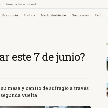
to:
terminadas en 7 y en 8
Economía
Política
Medio Ambiente
Nacionales
Perú
r este 7 de junio?
 su mesa y centro de sufragio a través
e segunda vuelta