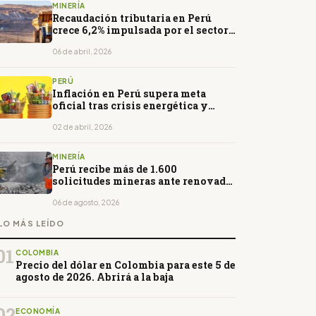
MINERÍA
Recaudación tributaria en Perú
crece 6,2% impulsada por el sector
minero
06 de abril, 2026
PERÚ
Inflación en Perú supera meta
oficial tras crisis energética y
presión del petróleo
02 de abril, 2026
MINERÍA
Perú recibe más de 1.600
solicitudes mineras ante renovado
interés por sus recursos
06 de agosto, 2026
LO MÁS LEÍDO
01
COLOMBIA
Precio del dólar en Colombia para este 5 de
agosto de 2026. Abrirá a la baja
02
ECONOMÍA