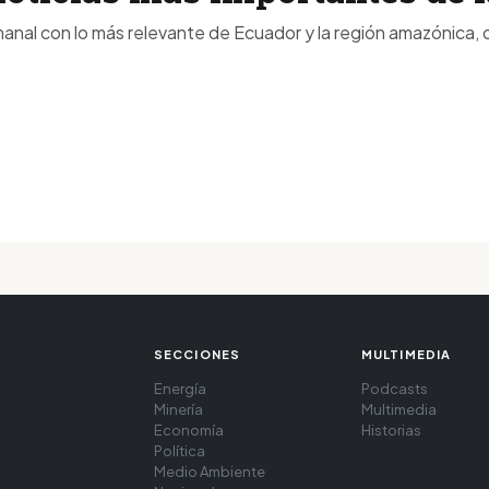
anal con lo más relevante de Ecuador y la región amazónica, d
SECCIONES
MULTIMEDIA
Energía
Podcasts
Minería
Multimedia
Economía
Historias
Política
Medio Ambiente