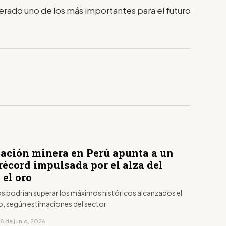
derado uno de los más importantes para el futuro
ación minera en Perú apunta a un
récord impulsada por el alza del
 el oro
os podrían superar los máximos históricos alcanzados el
, según estimaciones del sector
18 de junio, 2026