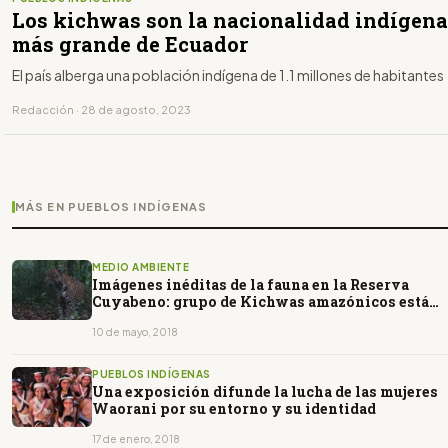
Los kichwas son la nacionalidad indígena
más grande de Ecuador
El país alberga una población indígena de 1.1 millones de habitantes
Redacción · 28 de agosto, 2023
MÁS EN PUEBLOS INDÍGENAS
MEDIO AMBIENTE
Imágenes inéditas de la fauna en la Reserva
Cuyabeno: grupo de Kichwas amazónicos está
ayudando a proteger el jaguar usando cámaras
trampa.
10 de mayo, 2018
PUEBLOS INDÍGENAS
Una exposición difunde la lucha de las mujeres
Waorani por su entorno y su identidad
17 de enero, 2018