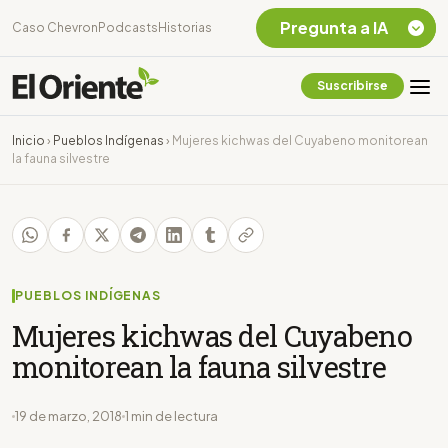
Pregunta a IA
Caso Chevron
Podcasts
Historias
Suscribirse
Quiero Información
sobre el Caso
Inicio
›
Pueblos Indígenas
›
Mujeres kichwas del Cuyabeno monitorean
Chevron Ecuador
la fauna silvestre
Listar destinos
turísticos de la
Amazonia Ecuatoriana
¿En que consiste la
tasa minera que rige en
Ecuador?
PUEBLOS INDÍGENAS
Mujeres kichwas del Cuyabeno
monitorean la fauna silvestre
19 de marzo, 2018
1 min de lectura