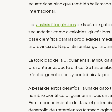
ecuatoriana, sino que también ha llamado 
internacional.
Los
análisis fitoquímicos
de la uña de gato
secundarios como alcaloides, glucósidos
base científica para las propiedades medi
la provincia de Napo. Sin embargo, la pla
La toxicidad de la U. guianensis, atribuida 
presenta un aspecto crítico. Se ha seña
efectos genotóxicos y contribuir a la prol
A pesar de estos desafíos, la uña de gato 
nombre científico U. guianensis, dos en J
Este reconocimiento destaca el potencial
desarrollo de tratamientos farmacológic