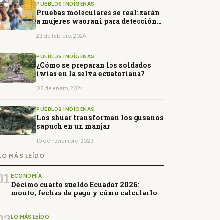
PUEBLOS INDÍGENAS
Pruebas moleculares se realizarán
a mujeres waorani para detección
de VPH
23 de febrero, 2024
PUEBLOS INDÍGENAS
¿Cómo se preparan los soldados
iwias en la selva ecuatoriana?
08 de enero, 2024
PUEBLOS INDÍGENAS
Los shuar transforman los gusanos
sapuch en un manjar
10 de noviembre, 2023
LO MÁS LEÍDO
01
ECONOMÍA
Décimo cuarto sueldo Ecuador 2026:
monto, fechas de pago y cómo calcularlo
02
LO MÁS LEÍDO