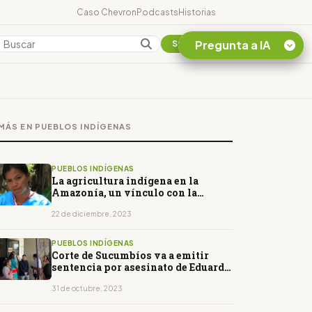
Caso Chevron
Podcasts
Historias
Pregunta a IA
Colombia
Suscribirse
Quiero Información
sobre el Caso
MÁS EN PUEBLOS INDÍGENAS
Chevron Ecuador
Listar destinos
turísticos de la
PUEBLOS INDÍGENAS
Amazonia Ecuatoriana
La agricultura indígena en la
Amazonía, un vínculo con la
¿En que consiste la
naturaleza
tasa minera que rige en
22 de diciembre, 2023
Ecuador?
PUEBLOS INDÍGENAS
Corte de Sucumbíos va a emitir
sentencia por asesinato de Eduardo
Mendúa
31 de octubre, 2023