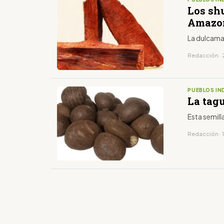
Los shu
Amazo
La dulcama
Redacción · 
PUEBLOS IN
La tag
Esta semil
Redacción · 