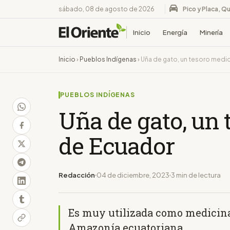
sábado, 08 de agosto de 2026
Pico y Placa, Qu
Inicio
Energía
Minería
Inicio
›
Pueblos Indígenas
›
Uña de gato, un tesoro medi
PUEBLOS INDÍGENAS
Uña de gato, un 
de Ecuador
Redacción
04 de diciembre, 2023
3 min de lectura
Es muy utilizada como medicina
Amazonía ecuatoriana