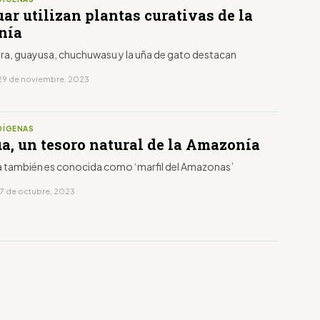
ar utilizan plantas curativas de la
nía
ra, guayusa, chuchuwasu y la uña de gato destacan
29 de noviembre, 2023
DÍGENAS
ua, un tesoro natural de la Amazonía
la también es conocida como ‘marfil del Amazonas’
17 de octubre, 2023