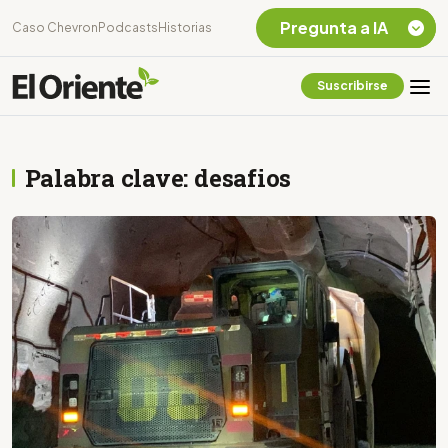
Pregunta a IA
Caso Chevron
Podcasts
Historias
Suscribirse
Quiero Información
sobre el Caso
Chevron Ecuador
Palabra clave: desafios
Listar destinos
turísticos de la
Amazonia Ecuatoriana
¿En que consiste la
tasa minera que rige en
Ecuador?