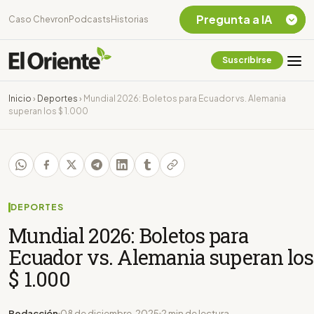
Pregunta a IA
Caso Chevron
Podcasts
Historias
Suscribirse
Quiero Información
sobre el Caso
Inicio
›
Deportes
›
Mundial 2026: Boletos para Ecuador vs. Alemania
Chevron Ecuador
superan los $ 1.000
Listar destinos
turísticos de la
Amazonia Ecuatoriana
¿En que consiste la
tasa minera que rige en
Ecuador?
DEPORTES
Mundial 2026: Boletos para
Ecuador vs. Alemania superan los
$ 1.000
Redacción
08 de diciembre, 2025
2 min de lectura