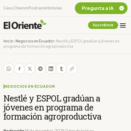
Pregunta a IA
Caso Chevron
Podcasts
Historias
Suscribirse
Quiero Información
sobre el Caso
Inicio
›
Negocios en Ecuador
›
Nestlé y ESPOL gradúan a jóvenes en
Chevron Ecuador
programa de formación agroproductiva
Listar destinos
turísticos de la
Amazonia Ecuatoriana
¿En que consiste la
tasa minera que rige en
Ecuador?
NEGOCIOS EN ECUADOR
Nestlé y ESPOL gradúan a
jóvenes en programa de
formación agroproductiva
Redacción
18 de diciembre, 2025
2 min de lectura