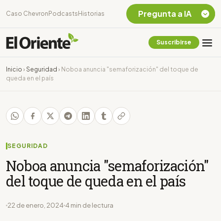
Pregunta a IA
Caso Chevron
Podcasts
Historias
Suscribirse
Quiero Información
sobre el Caso
Inicio
›
Seguridad
›
Noboa anuncia "semaforización" del toque de
Chevron Ecuador
queda en el país
Listar destinos
turísticos de la
Amazonia Ecuatoriana
¿En que consiste la
tasa minera que rige en
Ecuador?
SEGURIDAD
Noboa anuncia "semaforización"
del toque de queda en el país
22 de enero, 2024
4 min de lectura