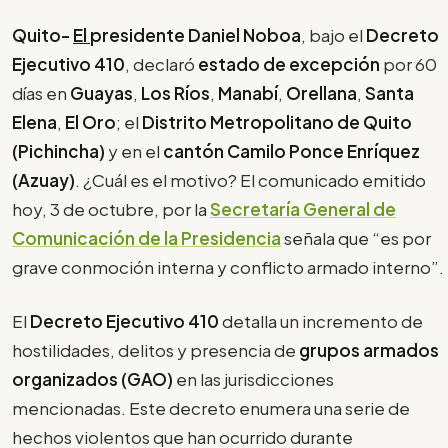
Quito-
El
presidente Daniel Noboa
, bajo el
Decreto
Ejecutivo 410
, declaró
estado de excepción
por 60
días en
Guayas
,
Los Ríos
,
Manabí
,
Orellana
,
Santa
Elena
,
El Oro
;
el
Distrito Metropolitano de Quito
(Pichincha)
y en el
cantón Camilo Ponce Enríquez
(Azuay)
. ¿Cuál es el motivo? El comunicado emitido
hoy, 3 de octubre, por la
Secretaría General de
Comunicación de la Presidencia
señala que “es por
grave conmoción interna y conflicto armado interno”.
El
Decreto Ejecutivo 410
detalla un incremento de
hostilidades, delitos y presencia de
grupos armados
organizados (GAO)
en las jurisdicciones
mencionadas. Este decreto enumera una serie de
hechos violentos que han ocurrido durante