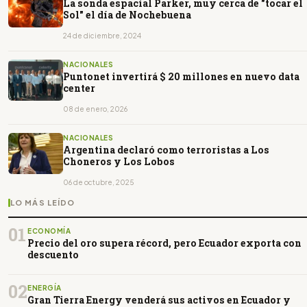
La sonda espacial Parker, muy cerca de "tocar el
Sol" el día de Nochebuena
24 de diciembre, 2024
NACIONALES
Puntonet invertirá $ 20 millones en nuevo data
center
08 de enero, 2026
NACIONALES
Argentina declaró como terroristas a Los
Choneros y Los Lobos
06 de octubre, 2025
LO MÁS LEÍDO
01
ECONOMÍA
Precio del oro supera récord, pero Ecuador exporta con
descuento
02
ENERGÍA
Gran Tierra Energy venderá sus activos en Ecuador y