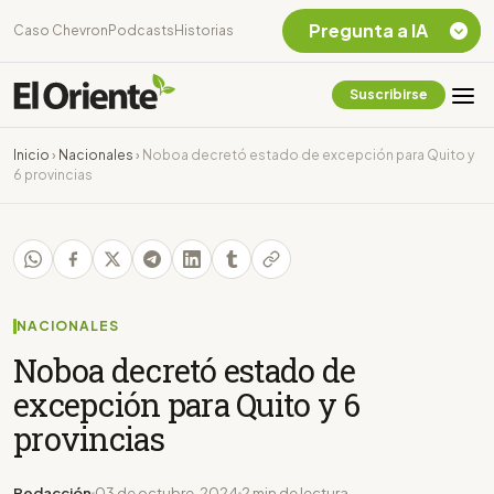
Pregunta a IA
Caso Chevron
Podcasts
Historias
Suscribirse
Quiero Información
sobre el Caso
Inicio
›
Nacionales
›
Noboa decretó estado de excepción para Quito y
Chevron Ecuador
6 provincias
Listar destinos
turísticos de la
Amazonia Ecuatoriana
¿En que consiste la
tasa minera que rige en
Ecuador?
NACIONALES
Noboa decretó estado de
excepción para Quito y 6
provincias
Redacción
03 de octubre, 2024
2 min de lectura