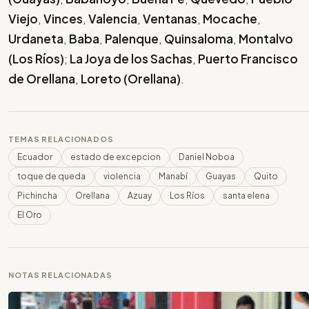
Viejo
,
Vinces
,
Valencia
,
Ventanas
,
Mocache
,
Urdaneta
,
Baba
,
Palenque
,
Quinsaloma
,
Montalvo
(Los Ríos)
;
La Joya de los Sachas
,
Puerto Francisco
de Orellana
,
Loreto (Orellana)
.
TEMAS RELACIONADOS
Ecuador
estado de excepcion
Daniel Noboa
toque de queda
violencia
Manabí
Guayas
Quito
Pichincha
Orellana
Azuay
Los Ríos
santa elena
El Oro
NOTAS RELACIONADAS