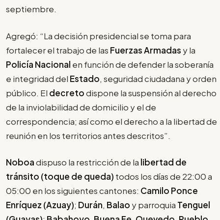
septiembre.
Agregó: “La decisión presidencial se toma para
fortalecer el trabajo de las
Fuerzas Armadas
y la
Policía Nacional
en función de defender la soberanía
e integridad del
Estado
, seguridad ciudadana y orden
público. El
decreto
dispone la suspensión al derecho
de la inviolabilidad de domicilio y el de
correspondencia; así como el derecho a la libertad de
reunión en los territorios antes descritos”.
Noboa
dispuso la restricción de la
libertad de
tránsito (toque de queda)
todos los días de 22:00 a
05:00 en los siguientes cantones:
Camilo Ponce
Enríquez (Azuay)
;
Durán
,
Balao
y parroquia
Tenguel
(Guayas)
;
Babahoyo
,
Buena Fe
,
Quevedo
,
Pueblo