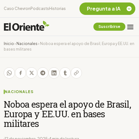
Pregunta a IA
Caso Chevron
Podcasts
Historias
Suscribirse
Quiero Información
sobre el Caso
Inicio
›
Nacionales
›
Noboa espera el apoyo de Brasil, Europa y EE.UU. en
Chevron Ecuador
bases militares
Listar destinos
turísticos de la
Amazonia Ecuatoriana
¿En que consiste la
tasa minera que rige en
Ecuador?
NACIONALES
Noboa espera el apoyo de Brasil,
Europa y EE.UU. en bases
militares
12 de noviembre, 2025
4 min de lectura