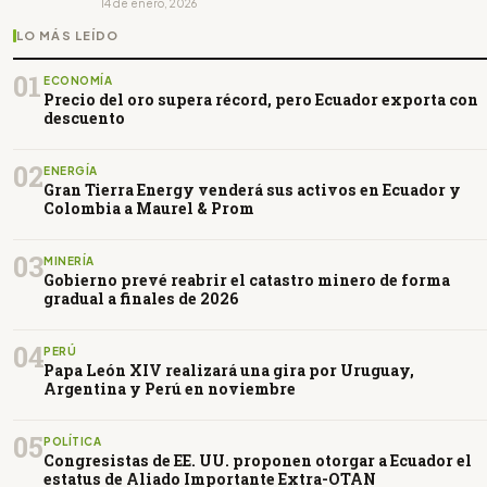
14 de enero, 2026
LO MÁS LEÍDO
01
ECONOMÍA
Precio del oro supera récord, pero Ecuador exporta con
descuento
02
ENERGÍA
Gran Tierra Energy venderá sus activos en Ecuador y
Colombia a Maurel & Prom
03
MINERÍA
Gobierno prevé reabrir el catastro minero de forma
gradual a finales de 2026
04
PERÚ
Papa León XIV realizará una gira por Uruguay,
Argentina y Perú en noviembre
05
POLÍTICA
Congresistas de EE. UU. proponen otorgar a Ecuador el
estatus de Aliado Importante Extra-OTAN