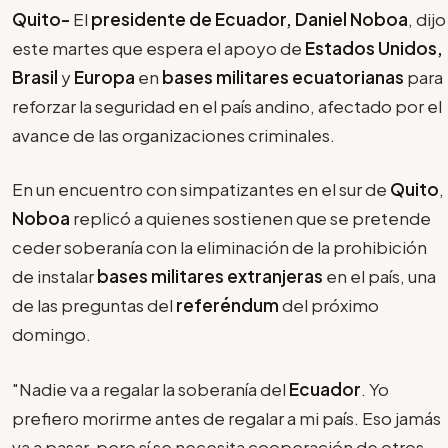
Quito-
El
presidente de Ecuador, Daniel Noboa
, dijo
este martes que espera el apoyo de
Estados Unidos,
Brasil
y
Europa
en
bases militares ecuatorianas
para
reforzar la seguridad en el país andino, afectado por el
avance de las organizaciones criminales.
En un encuentro con simpatizantes en el sur de
Quito
,
Noboa
replicó a quienes sostienen que se pretende
ceder soberanía con la eliminación de la prohibición
de instalar
bases militares extranjeras
en el país, una
de las preguntas del
referéndum
del próximo
domingo.
"Nadie va a regalar la soberanía del
Ecuador
. Yo
prefiero morirme antes de regalar a mi país. Eso jamás
va a pasar, pero sí se necesita cooperación de otros