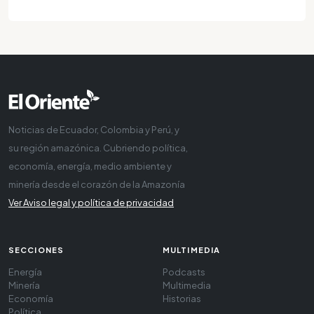
Noticias de Ecuador, Colombia y Perú, y
su región amazónica. Cubriendo política,
economía, energía, medio ambiente y
minería desde el corazón de la Amazonía
Ver Aviso legal y política de privacidad
SECCIONES
MULTIMEDIA
Energía
Podcasts
Minería
Multimedia
Economía
Historias
Política