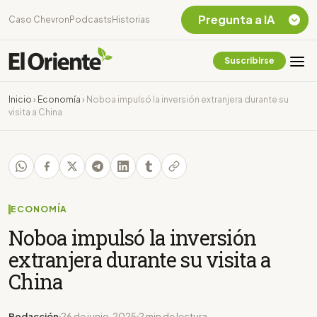
Pregunta a IA
Caso Chevron
Podcasts
Historias
Suscribirse
Quiero Información
sobre el Caso
Inicio
›
Economía
›
Noboa impulsó la inversión extranjera durante su
Chevron Ecuador
visita a China
Listar destinos
turísticos de la
Amazonia Ecuatoriana
¿En que consiste la
tasa minera que rige en
Ecuador?
ECONOMÍA
Noboa impulsó la inversión
extranjera durante su visita a
China
Redacción
26 de junio, 2025
2 min de lectura