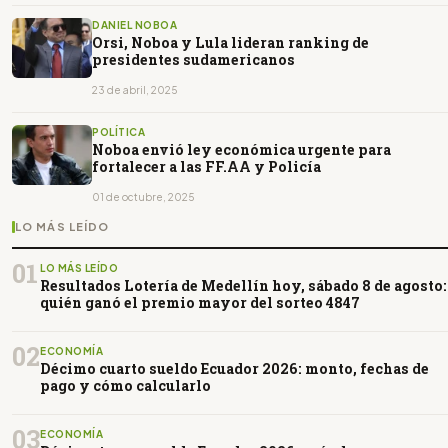
DANIEL NOBOA
Orsi, Noboa y Lula lideran ranking de
presidentes sudamericanos
23 de abril, 2025
POLÍTICA
Noboa envió ley económica urgente para
fortalecer a las FF.AA y Policía
01 de octubre, 2025
LO MÁS LEÍDO
01
LO MÁS LEÍDO
Resultados Lotería de Medellín hoy, sábado 8 de agosto:
quién ganó el premio mayor del sorteo 4847
02
ECONOMÍA
Décimo cuarto sueldo Ecuador 2026: monto, fechas de
pago y cómo calcularlo
03
ECONOMÍA