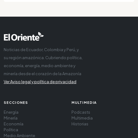
Noticias de Ecuador, Colombia y Perú, y
su región amazónica. Cubriendo política,
economía, energía, medio ambiente y
minería desde el corazón de la Amazonía
Ver Aviso legal y política de privacidad
SECCIONES
MULTIMEDIA
Energía
Podcasts
Minería
Multimedia
Economía
Historias
Política
Medio Ambiente