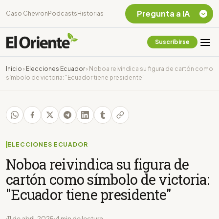
Pregunta a IA
Caso Chevron
Podcasts
Historias
Suscribirse
Quiero Información
sobre el Caso
Inicio
›
Elecciones Ecuador
›
Noboa reivindica su figura de cartón como
Chevron Ecuador
símbolo de victoria: "Ecuador tiene presidente"
Listar destinos
turísticos de la
Amazonia Ecuatoriana
¿En que consiste la
tasa minera que rige en
Ecuador?
ELECCIONES ECUADOR
Noboa reivindica su figura de
cartón como símbolo de victoria:
"Ecuador tiene presidente"
11 de abril, 2025
4 min de lectura