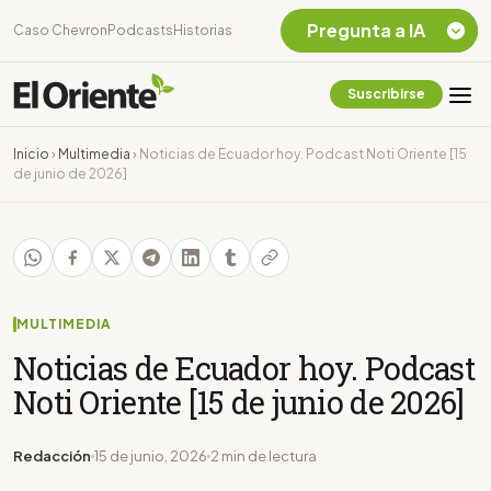
Pregunta a IA
Caso Chevron
Podcasts
Historias
Suscribirse
Quiero Información
sobre el Caso
Inicio
›
Multimedia
›
Noticias de Ecuador hoy. Podcast Noti Oriente [15
Chevron Ecuador
de junio de 2026]
Listar destinos
turísticos de la
Amazonia Ecuatoriana
¿En que consiste la
tasa minera que rige en
Ecuador?
MULTIMEDIA
Noticias de Ecuador hoy. Podcast
Noti Oriente [15 de junio de 2026]
Redacción
15 de junio, 2026
2 min de lectura