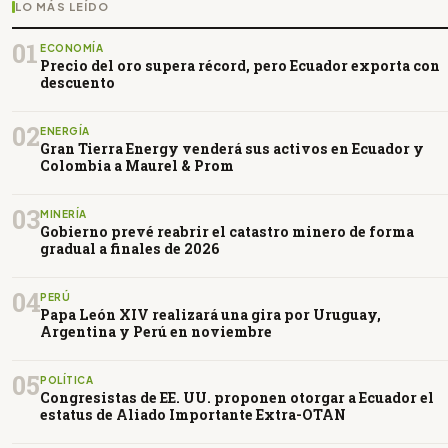
LO MÁS LEÍDO
01
ECONOMÍA
Precio del oro supera récord, pero Ecuador exporta con
descuento
02
ENERGÍA
Gran Tierra Energy venderá sus activos en Ecuador y
Colombia a Maurel & Prom
03
MINERÍA
Gobierno prevé reabrir el catastro minero de forma
gradual a finales de 2026
04
PERÚ
Papa León XIV realizará una gira por Uruguay,
Argentina y Perú en noviembre
05
POLÍTICA
Congresistas de EE. UU. proponen otorgar a Ecuador el
estatus de Aliado Importante Extra-OTAN