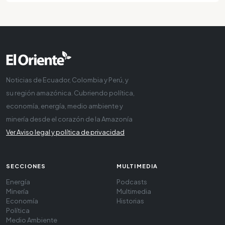
Noticias de Ecuador, Colombia y Perú, y
su región amazónica. Cubriendo política,
economía, energía, medio ambiente y
minería desde el corazón de la Amazonía
Ver Aviso legal y política de privacidad
SECCIONES
MULTIMEDIA
Energía
Podcasts
Minería
Multimedia
Economía
Historias
Política
Medio Ambiente