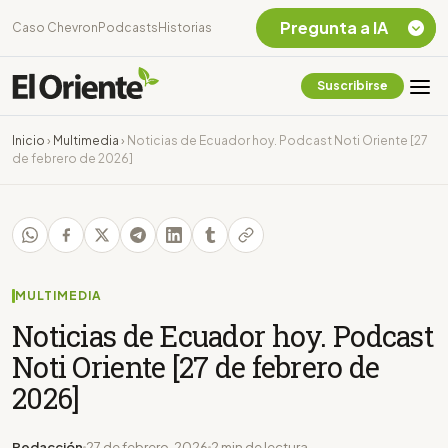
Pregunta a IA
Caso Chevron
Podcasts
Historias
Suscribirse
Quiero Información
sobre el Caso
Inicio
›
Multimedia
›
Noticias de Ecuador hoy. Podcast Noti Oriente [27
Chevron Ecuador
de febrero de 2026]
Listar destinos
turísticos de la
Amazonia Ecuatoriana
¿En que consiste la
tasa minera que rige en
Ecuador?
MULTIMEDIA
Noticias de Ecuador hoy. Podcast
Noti Oriente [27 de febrero de
2026]
Redacción
27 de febrero, 2026
2 min de lectura