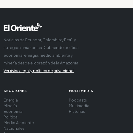
Noticias de Ecuador, Colombia y Perú, y
su región amazónica. Cubriendo política,
economía, energía, medio ambiente y
minería desde el corazón de la Amazonía
Ver Aviso legal y política de privacidad
SECCIONES
MULTIMEDIA
Energía
Podcasts
Minería
Multimedia
Economía
Historias
Política
Medio Ambiente
Nacionales