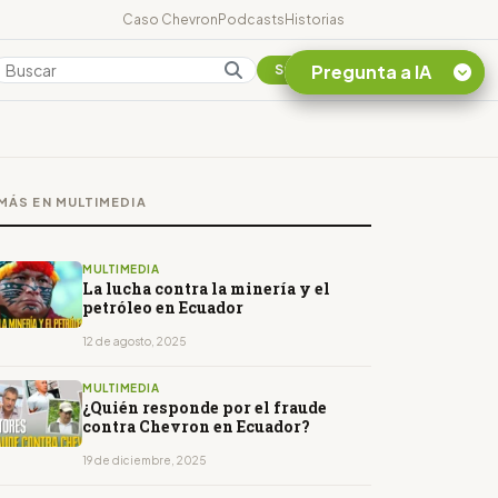
Caso Chevron
Podcasts
Historias
Pregunta a IA
Colombia
Suscribirse
Quiero Información
sobre el Caso
MÁS EN MULTIMEDIA
Chevron Ecuador
Listar destinos
turísticos de la
MULTIMEDIA
Amazonia Ecuatoriana
La lucha contra la minería y el
petróleo en Ecuador
¿En que consiste la
tasa minera que rige en
12 de agosto, 2025
Ecuador?
MULTIMEDIA
¿Quién responde por el fraude
contra Chevron en Ecuador?
19 de diciembre, 2025