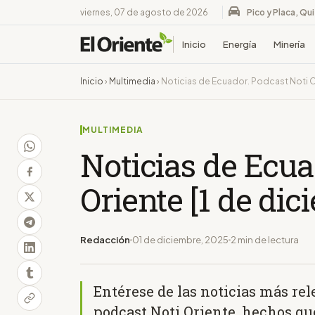
viernes, 07 de agosto de 2026
Pico y Placa, Qu
Inicio
Energía
Minería
Inicio
›
Multimedia
›
Noticias de Ecuador. Podcast Noti O
MULTIMEDIA
Noticias de Ecua
Oriente [1 de di
Redacción
01 de diciembre, 2025
2 min de lectura
Entérese de las noticias más re
podcast Noti Oriente, hechos que