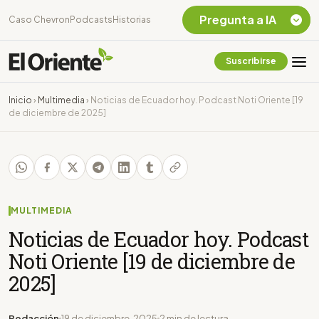
Pregunta a IA
Caso Chevron
Podcasts
Historias
Suscribirse
Quiero Información
sobre el Caso
Inicio
›
Multimedia
›
Noticias de Ecuador hoy. Podcast Noti Oriente [19
Chevron Ecuador
de diciembre de 2025]
Listar destinos
turísticos de la
Amazonia Ecuatoriana
¿En que consiste la
tasa minera que rige en
Ecuador?
MULTIMEDIA
Noticias de Ecuador hoy. Podcast
Noti Oriente [19 de diciembre de
2025]
Redacción
19 de diciembre, 2025
2 min de lectura