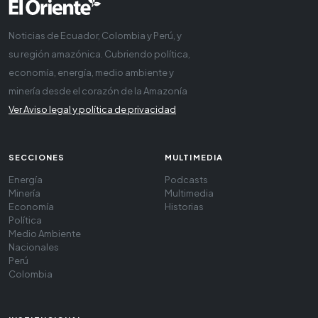
Noticias de Ecuador, Colombia y Perú, y
su región amazónica. Cubriendo política,
economía, energía, medio ambiente y
minería desde el corazón de la Amazonía
Ver Aviso legal y política de privacidad
SECCIONES
MULTIMEDIA
Energía
Podcasts
Minería
Multimedia
Economía
Historias
Política
Medio Ambiente
Nacionales
Perú
Colombia