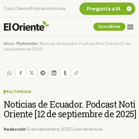
Pregunta a IA
Caso Chevron
Podcasts
Historias
Suscribirse
Quiero Información
sobre el Caso
Inicio
›
Multimedia
›
Noticias de Ecuador. Podcast Noti Oriente [12 de
Chevron Ecuador
septiembre de 2025]
Listar destinos
turísticos de la
Amazonia Ecuatoriana
¿En que consiste la
tasa minera que rige en
Ecuador?
MULTIMEDIA
Noticias de Ecuador. Podcast Noti
Oriente [12 de septiembre de 2025]
Redacción
12 de septiembre, 2025
2 min de lectura