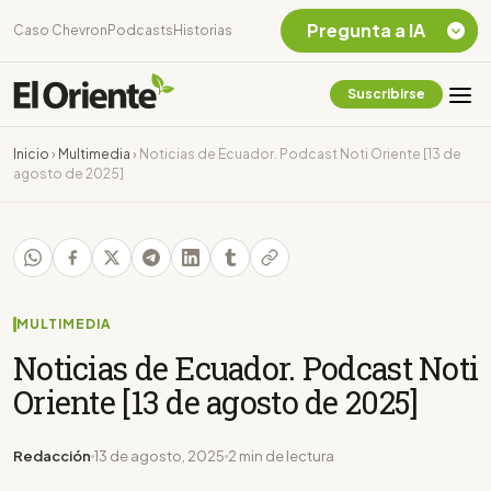
Pregunta a IA
Caso Chevron
Podcasts
Historias
Suscribirse
Quiero Información
sobre el Caso
Inicio
›
Multimedia
›
Noticias de Ecuador. Podcast Noti Oriente [13 de
Chevron Ecuador
agosto de 2025]
Listar destinos
turísticos de la
Amazonia Ecuatoriana
¿En que consiste la
tasa minera que rige en
Ecuador?
MULTIMEDIA
Noticias de Ecuador. Podcast Noti
Oriente [13 de agosto de 2025]
Redacción
13 de agosto, 2025
2 min de lectura