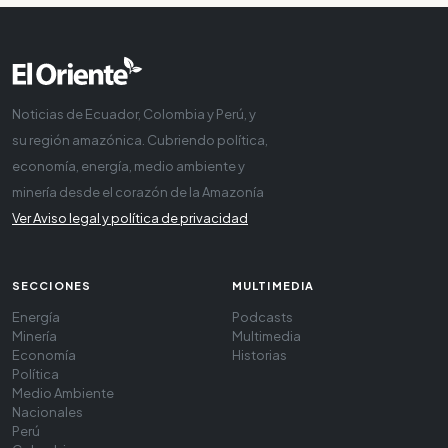
Noticias de Ecuador, Colombia y Perú, y
su región amazónica. Cubriendo política,
economía, energía, medio ambiente y
minería desde el corazón de la Amazonía
Ver Aviso legal y política de privacidad
SECCIONES
MULTIMEDIA
Energía
Podcasts
Minería
Multimedia
Economía
Historias
Política
Medio Ambiente
Nacionales
Perú