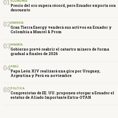
01
ECONOMÍA
Precio del oro supera récord, pero Ecuador exporta con
descuento
02
ENERGÍA
Gran Tierra Energy venderá sus activos en Ecuador y
Colombia a Maurel & Prom
03
MINERÍA
Gobierno prevé reabrir el catastro minero de forma
gradual a finales de 2026
04
PERÚ
Papa León XIV realizará una gira por Uruguay,
Argentina y Perú en noviembre
05
POLÍTICA
Congresistas de EE. UU. proponen otorgar a Ecuador el
estatus de Aliado Importante Extra-OTAN