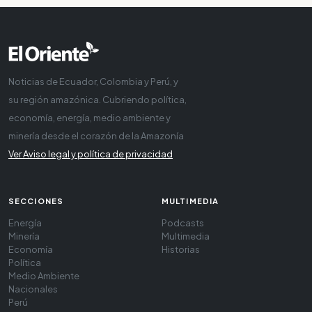
Noticias de Ecuador, Colombia y Perú, y
su región amazónica. Cubriendo política,
economía, energía, medio ambiente y
minería desde el corazón de la Amazonía
Ver Aviso legal y política de privacidad
SECCIONES
MULTIMEDIA
Energía
Podcasts
Minería
Multimedia
Economía
Historias
Política
Medio Ambiente
Nacionales
Perú