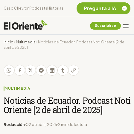
Pregunta a IA
Caso Chevron
Podcasts
Historias
Suscribirse
Quiero Información
sobre el Caso
Inicio
›
Multimedia
›
Noticias de Ecuador. Podcast Noti Oriente [2 de
Chevron Ecuador
abril de 2025]
Listar destinos
turísticos de la
Amazonia Ecuatoriana
¿En que consiste la
tasa minera que rige en
Ecuador?
MULTIMEDIA
Noticias de Ecuador. Podcast Noti
Oriente [2 de abril de 2025]
Redacción
02 de abril, 2025
2 min de lectura