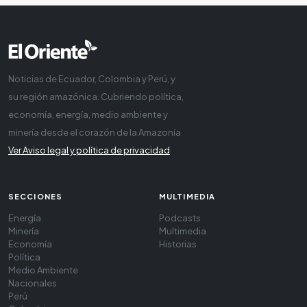
Noticias de Ecuador, Colombia y Perú, y
su región amazónica. Cubriendo política,
economía, energía, medio ambiente y
minería desde el corazón de la Amazonía
Ver Aviso legal y política de privacidad
SECCIONES
MULTIMEDIA
Energía
Podcasts
Minería
Multimedia
Economía
Historias
Política
Medio Ambiente
Nacionales
Perú