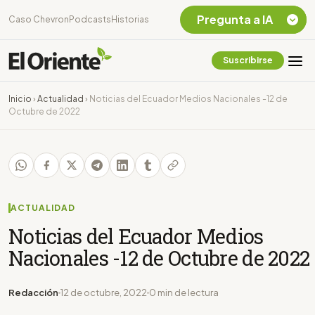
Pregunta a IA
Caso Chevron
Podcasts
Historias
Suscribirse
Quiero Información
sobre el Caso
Inicio
›
Actualidad
›
Noticias del Ecuador Medios Nacionales -12 de
Chevron Ecuador
Octubre de 2022
Listar destinos
turísticos de la
Amazonia Ecuatoriana
¿En que consiste la
tasa minera que rige en
Ecuador?
ACTUALIDAD
Noticias del Ecuador Medios
Nacionales -12 de Octubre de 2022
Redacción
12 de octubre, 2022
0 min de lectura