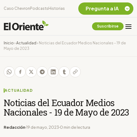
Pregunta a IA
Caso Chevron
Podcasts
Historias
Suscribirse
Quiero Información
sobre el Caso
Inicio
›
Actualidad
›
Noticias del Ecuador Medios Nacionales - 19 de
Chevron Ecuador
Mayo de 2023
Listar destinos
turísticos de la
Amazonia Ecuatoriana
¿En que consiste la
tasa minera que rige en
Ecuador?
ACTUALIDAD
Noticias del Ecuador Medios
Nacionales - 19 de Mayo de 2023
Redacción
19 de mayo, 2023
0 min de lectura