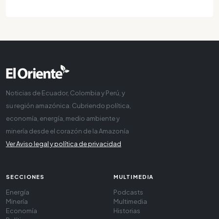
Noticias de Ecuador, Colombia y Perú, y
su región amazónica. Cubriendo política,
economía, energía, medio ambiente y
minería desde el corazón de la Amazonía
Ver Aviso legal y política de privacidad
SECCIONES
MULTIMEDIA
Energía
Podcasts
Minería
Multimedia
Economía
Historias