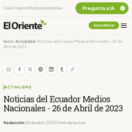
Pregunta a IA
Caso Chevron
Podcasts
Historias
Suscribirse
Quiero Información
sobre el Caso
Inicio
›
Actualidad
›
Noticias del Ecuador Medios Nacionales - 26 de
Chevron Ecuador
Abril de 2023
Listar destinos
turísticos de la
Amazonia Ecuatoriana
¿En que consiste la
tasa minera que rige en
Ecuador?
ACTUALIDAD
Noticias del Ecuador Medios
Nacionales - 26 de Abril de 2023
Redacción
26 de abril, 2023
0 min de lectura