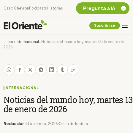
Pregunta a IA
Caso Chevron
Podcasts
Historias
Suscribirse
Quiero Información
sobre el Caso
Inicio
›
Internacional
›
Noticias del mundo hoy, martes 13 de enero de
Chevron Ecuador
2026
Listar destinos
turísticos de la
Amazonia Ecuatoriana
¿En que consiste la
tasa minera que rige en
Ecuador?
INTERNACIONAL
Noticias del mundo hoy, martes 13
de enero de 2026
Redacción
13 de enero, 2026
0 min de lectura