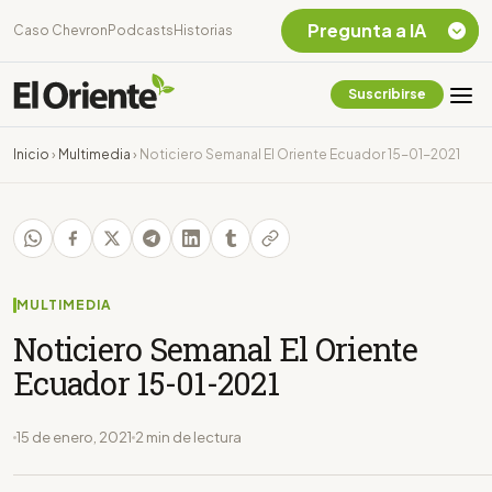
Pregunta a IA
Caso Chevron
Podcasts
Historias
Suscribirse
Quiero Información
sobre el Caso
Inicio
›
Multimedia
›
Noticiero Semanal El Oriente Ecuador 15-01-2021
Chevron Ecuador
Listar destinos
turísticos de la
Amazonia Ecuatoriana
¿En que consiste la
tasa minera que rige en
MULTIMEDIA
Ecuador?
Noticiero Semanal El Oriente
Ecuador 15-01-2021
15 de enero, 2021
2 min de lectura