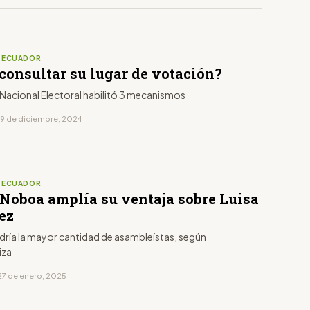
S ECUADOR
consultar su lugar de votación?
 Nacional Electoral habilitó 3 mecanismos
19 de diciembre, 2024
S ECUADOR
 Noboa amplía su ventaja sobre Luisa
ez
ría la mayor cantidad de asambleístas, según
iza
27 de enero, 2025