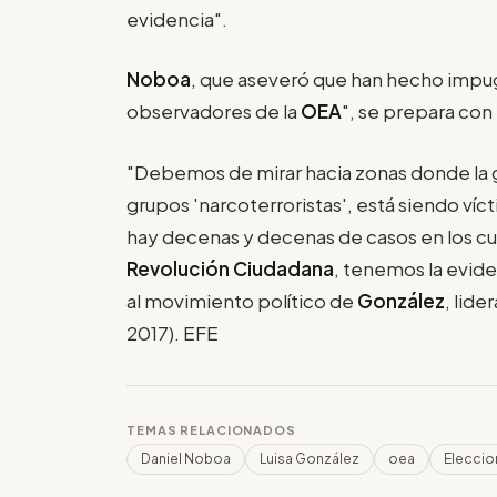
evidencia".
Noboa
, que aseveró que han hecho impug
observadores de la
OEA
", se prepara con
"Debemos de mirar hacia zonas donde la g
grupos 'narcoterroristas', está siendo víct
hay decenas y decenas de casos en los cu
Revolución Ciudadana
, tenemos la evide
al movimiento político de
González
, lide
2017). EFE
TEMAS RELACIONADOS
Daniel Noboa
Luisa González
oea
Eleccio