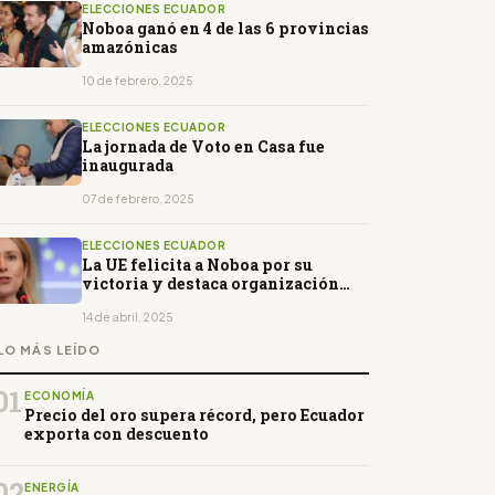
ELECCIONES ECUADOR
Noboa ganó en 4 de las 6 provincias
amazónicas
10 de febrero, 2025
ELECCIONES ECUADOR
La jornada de Voto en Casa fue
inaugurada
07 de febrero, 2025
ELECCIONES ECUADOR
La UE felicita a Noboa por su
victoria y destaca organización
"ordenada" de las elecciones
14 de abril, 2025
LO MÁS LEÍDO
01
ECONOMÍA
Precio del oro supera récord, pero Ecuador
exporta con descuento
02
ENERGÍA