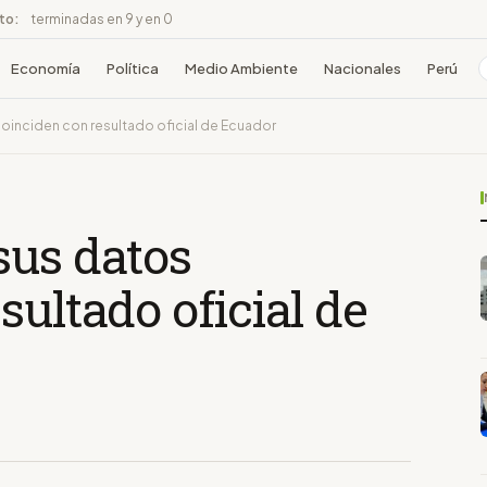
ito:
terminadas en 9 y en 0
Economía
Política
Medio Ambiente
Nacionales
Perú
oinciden con resultado oficial de Ecuador
sus datos
sultado oficial de