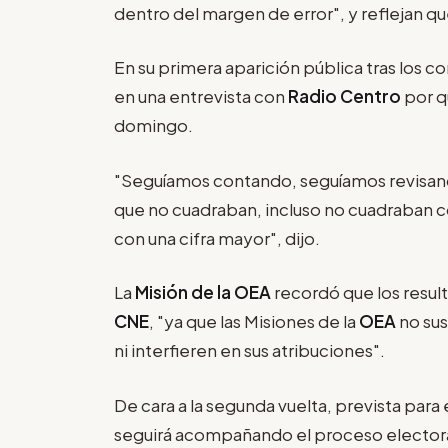
dentro del margen de error", y reflejan q
En su primera aparición pública tras los 
en una entrevista con
Radio Centro
por q
domingo.
"Seguíamos contando, seguíamos revisand
que no cuadraban, incluso no cuadraban c
con una cifra mayor", dijo.
La
Misión de la OEA
recordó que los result
CNE
, "ya que las Misiones de la
OEA
no sus
ni interfieren en sus atribuciones".
De cara a la segunda vuelta, prevista para 
seguirá acompañando el proceso electoral