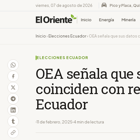
viernes, 07 de agosto de 2026
Pico y Placa, Qu
Inicio
Energía
Minería
Inicio
›
Elecciones Ecuador
›
OEA señala que sus datos c
ELECCIONES ECUADOR
OEA señala que 
coinciden con re
Ecuador
11 de febrero, 2025
4 min de lectura