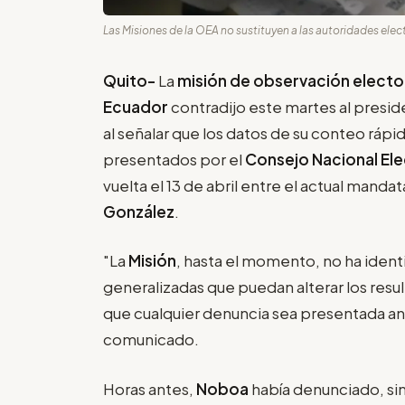
Las Misiones de la OEA no sustituyen a las autoridades elect
Quito-
La
misión de observación elector
Ecuador
contradijo este martes al presid
al señalar que los datos de su conteo rápi
presentados por el
Consejo Nacional Ele
vuelta el 13 de abril entre el actual mandat
González
.
"La
Misión
, hasta el momento, no ha identi
generalizadas que puedan alterar los resul
que cualquier denuncia sea presentada an
comunicado.
Horas antes,
Noboa
había denunciado, si