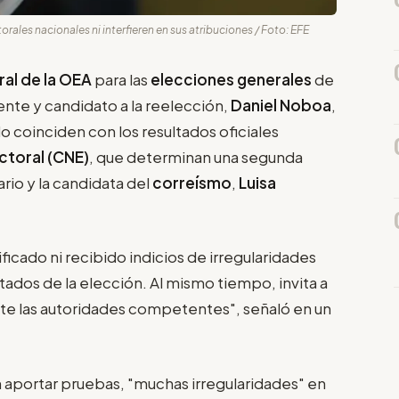
orales nacionales ni interfieren en sus atribuciones / Foto: EFE
al de la OEA
para las
elecciones generales
de
ente y candidato a la reelección,
Daniel Noboa
,
do coinciden con los resultados oficiales
ctoral (CNE)
, que determinan una segunda
ario y la candidata del
correísmo
,
Luisa
ficado ni recibido indicios de irregularidades
tados de la elección. Al mismo tiempo, invita a
te las autoridades competentes", señaló en un
n aportar pruebas, "muchas irregularidades" en