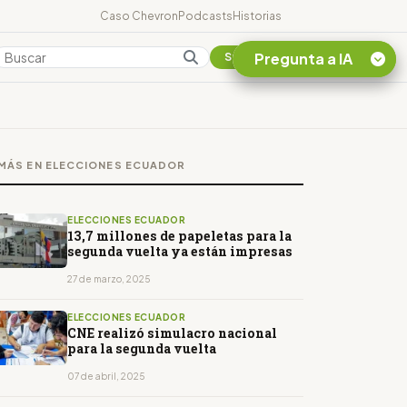
Caso Chevron
Podcasts
Historias
Pregunta a IA
Colombia
Suscribirse
Quiero Información
sobre el Caso
MÁS EN ELECCIONES ECUADOR
Chevron Ecuador
Listar destinos
turísticos de la
ELECCIONES ECUADOR
Amazonia Ecuatoriana
13,7 millones de papeletas para la
segunda vuelta ya están impresas
¿En que consiste la
tasa minera que rige en
27 de marzo, 2025
Ecuador?
ELECCIONES ECUADOR
CNE realizó simulacro nacional
para la segunda vuelta
07 de abril, 2025