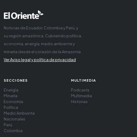
Noticias de Ecuador, Colombia y Perú, y
su región amazónica. Cubriendo política,
economía, energía, medio ambiente y
minería desde el corazón de la Amazonía
Ver Aviso legal y política de privacidad
SECCIONES
MULTIMEDIA
Energía
Podcasts
Minería
Multimedia
Economía
Historias
Política
Medio Ambiente
Nacionales
Perú
Colombia