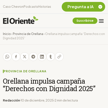
Pregunta a IA
Caso Chevron
Podcasts
Historias
Suscribirse
Quiero Información
sobre el Caso
Inicio
›
Provincia de Orellana
›
Orellana impulsa campaña “Derechos con
Chevron Ecuador
Dignidad 2025”
Listar destinos
turísticos de la
Amazonia Ecuatoriana
¿En que consiste la
tasa minera que rige en
Ecuador?
PROVINCIA DE ORELLANA
Orellana impulsa campaña
“Derechos con Dignidad 2025”
Redacción
10 de diciembre, 2025
2 min de lectura