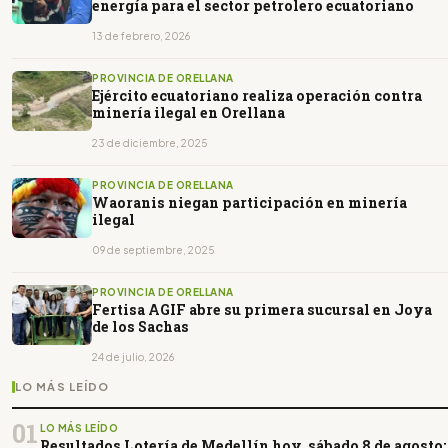
energía para el sector petrolero ecuatoriano
13 de febrero, 2026
PROVINCIA DE ORELLANA
Ejército ecuatoriano realiza operación contra
minería ilegal en Orellana
23 de diciembre, 2025
PROVINCIA DE ORELLANA
Waoranis niegan participación en minería
ilegal
09 de septiembre, 2025
PROVINCIA DE ORELLANA
Fertisa AGIF abre su primera sucursal en Joya
de los Sachas
24 de julio, 2026
LO MÁS LEÍDO
01
LO MÁS LEÍDO
Resultados Lotería de Medellín hoy, sábado 8 de agosto: