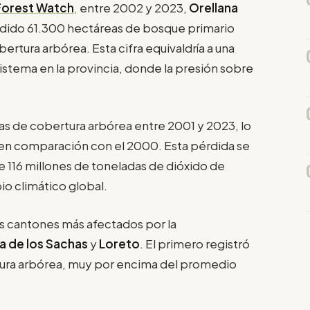
 Forest Watch
,
entre 2002 y 2023,
Orellana
rdido 61.300 hectáreas de bosque primario
ertura arbórea. Esta cifra equivaldría a una
istema en la provincia, donde la presión sobre
s de cobertura arbórea entre 2001 y 2023, lo
 en comparación con el 2000. Esta pérdida se
 116 millones de toneladas de dióxido de
io climático global.
s cantones más afectados por la
ya de los Sachas
y
Loreto
. El primero registró
rtura arbórea, muy por encima del promedio