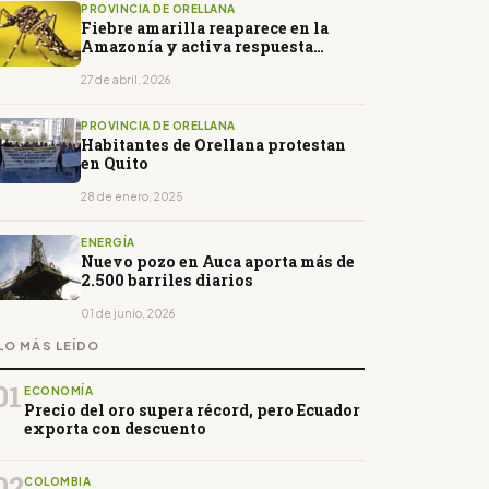
PROVINCIA DE ORELLANA
Fiebre amarilla reaparece en la
Amazonía y activa respuesta
sanitaria del Gobierno
27 de abril, 2026
PROVINCIA DE ORELLANA
Habitantes de Orellana protestan
en Quito
28 de enero, 2025
ENERGÍA
Nuevo pozo en Auca aporta más de
2.500 barriles diarios
01 de junio, 2026
LO MÁS LEÍDO
01
ECONOMÍA
Precio del oro supera récord, pero Ecuador
exporta con descuento
02
COLOMBIA