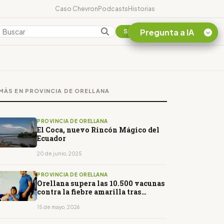
Caso Chevron
Podcasts
Historias
Pregunta a IA
Colombia
Suscribirse
Quiero Información
sobre el Caso
MÁS EN PROVINCIA DE ORELLANA
Chevron Ecuador
Listar destinos
turísticos de la
PROVINCIA DE ORELLANA
Amazonia Ecuatoriana
El Coca, nuevo Rincón Mágico del
Ecuador
¿En que consiste la
tasa minera que rige en
20 de junio, 2025
Ecuador?
PROVINCIA DE ORELLANA
Orellana supera las 10.500 vacunas
contra la fiebre amarilla tras
confirmación de un caso
15 de mayo, 2026