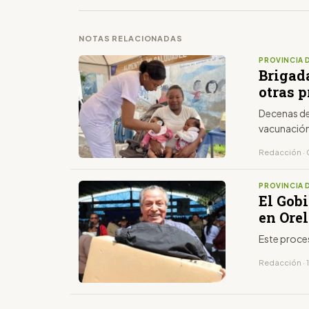
NOTAS RELACIONADAS
PROVINCIA 
Brigada
otras 
Decenas de
vacunació
Redacción ·
PROVINCIA 
El Gob
en Orel
Este proces
Redacción · 