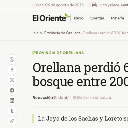
jueves, 06 de agosto de 2026
Pico y Placa, Qui
Inicio
Energía
Minería
Inicio
›
Provincia de Orellana
›
Orellana perdió 61.300 he
PROVINCIA DE ORELLANA
Orellana perdió 
bosque entre 20
Redacción
10 de abril, 2025
2 min de lectura
La Joya de los Sachas y Loreto 