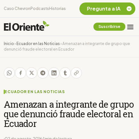
Pregunta a IA
Caso Chevron
Podcasts
Historias
Suscribirse
Quiero Información
sobre el Caso
Inicio
›
Ecuador en las Noticias
›
Amenazan a integrante de grupo que
Chevron Ecuador
denunció fraude electoral en Ecuador
Listar destinos
turísticos de la
Amazonia Ecuatoriana
¿En que consiste la
tasa minera que rige en
Ecuador?
ECUADOR EN LAS NOTICIAS
Amenazan a integrante de grupo
que denunció fraude electoral en
Ecuador
02 de agosto, 2016
1 min de lectura