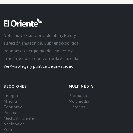
Noticias de Ecuador, Colombia y Perú, y
su región amazónica. Cubriendo política,
economía, energía, medio ambiente y
minería desde el corazón de la Amazonía
Ver Aviso legal y política de privacidad
SECCIONES
MULTIMEDIA
Energía
Podcasts
Minería
Multimedia
Economía
Historias
Política
Medio Ambiente
Nacionales
Perú