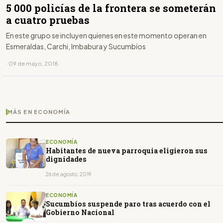
5 000 policías de la frontera se someterán
a cuatro pruebas
En este grupo se incluyen quienes en este momento operan en
Esmeraldas, Carchi, Imbabura y Sucumbíos
· 09 de mayo, 2018
MÁS EN ECONOMÍA
ECONOMÍA
Habitantes de nueva parroquia eligieron sus
dignidades
26 de agosto, 2019
ECONOMÍA
Sucumbíos suspende paro tras acuerdo con el
Gobierno Nacional