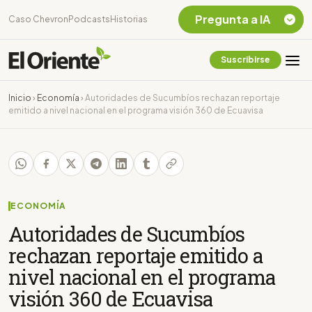
Pregunta a IA
Caso Chevron
Podcasts
Historias
Suscribirse
Quiero Información
sobre el Caso
Inicio
›
Economía
›
Autoridades de Sucumbíos rechazan reportaje
Chevron Ecuador
emitido a nivel nacional en el programa visión 360 de Ecuavisa
Listar destinos
turísticos de la
Amazonia Ecuatoriana
¿En que consiste la
tasa minera que rige en
Ecuador?
ECONOMÍA
Autoridades de Sucumbíos
rechazan reportaje emitido a
nivel nacional en el programa
visión 360 de Ecuavisa