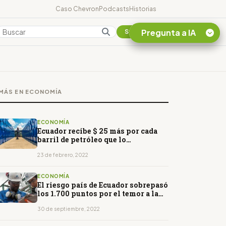
Caso Chevron
Podcasts
Historias
Pregunta a IA
Colombia
Suscribirse
Quiero Información
sobre el Caso
MÁS EN ECONOMÍA
Chevron Ecuador
Listar destinos
turísticos de la
ECONOMÍA
Amazonia Ecuatoriana
Ecuador recibe $ 25 más por cada
barril de petróleo que lo
¿En que consiste la
presupuestado para 2022
tasa minera que rige en
23 de febrero, 2022
Ecuador?
ECONOMÍA
El riesgo país de Ecuador sobrepasó
los 1.700 puntos por el temor a la
caída del precio del petróleo
30 de septiembre, 2022