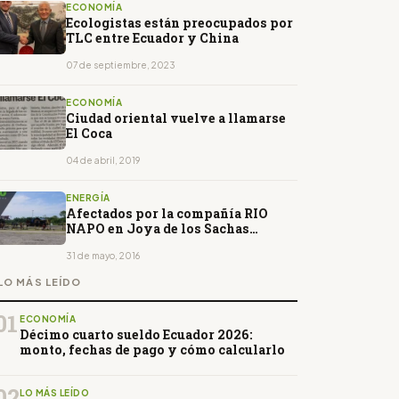
ECONOMÍA
Ecologistas están preocupados por
TLC entre Ecuador y China
07 de septiembre, 2023
ECONOMÍA
Ciudad oriental vuelve a llamarse
El Coca
04 de abril, 2019
ENERGÍA
Afectados por la compañía RIO
NAPO en Joya de los Sachas
buscan diálogos de alto nivel para
solucionar sus problemas
31 de mayo, 2016
LO MÁS LEÍDO
01
ECONOMÍA
Décimo cuarto sueldo Ecuador 2026:
monto, fechas de pago y cómo calcularlo
02
LO MÁS LEÍDO