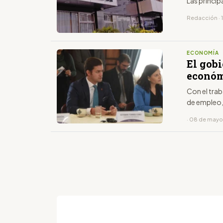
Las princip
Redacción · 
ECONOMÍA
El gobi
económ
Con el trab
de empleo,
· 08 de mayo