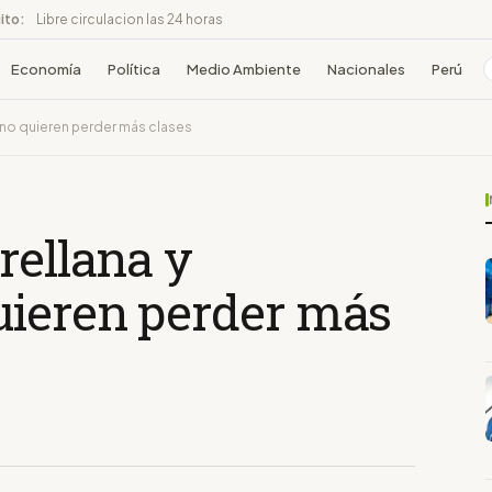
ito:
Libre circulacion las 24 horas
Economía
Política
Medio Ambiente
Nacionales
Perú
 no quieren perder más clases
rellana y
uieren perder más