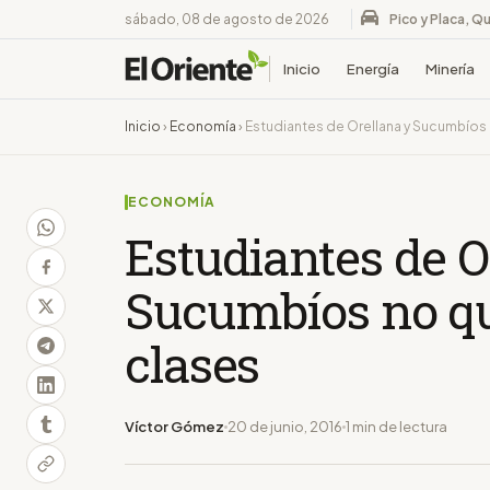
sábado, 08 de agosto de 2026
Pico y Placa, Qu
Inicio
Energía
Minería
Inicio
›
Economía
›
Estudiantes de Orellana y Sucumbíos
ECONOMÍA
Estudiantes de O
Sucumbíos no q
clases
Víctor Gómez
20 de junio, 2016
1 min de lectura