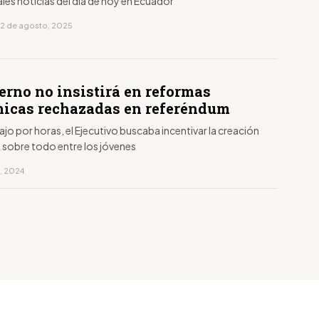
ales noticias del día de hoy en Ecuador
12 de agosto, 2025
erno no insistirá en reformas
icas rechazadas en referéndum
ajo por horas, el Ejecutivo buscaba incentivar la creación
 sobre todo entre los jóvenes
, 2024