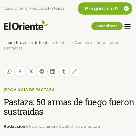
Pregunta a IA
Caso Chevron
Podcasts
Historias
Suscribirse
Quiero Información
sobre el Caso
Inicio
›
Provincia de Pastaza
›
Pastaza: 50 armas de fuego fueron
Chevron Ecuador
sustraídas
Listar destinos
turísticos de la
Amazonia Ecuatoriana
¿En que consiste la
tasa minera que rige en
Ecuador?
PROVINCIA DE PASTAZA
Pastaza: 50 armas de fuego fueron
sustraídas
Redacción
26 de noviembre, 2025
2 min de lectura