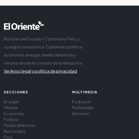
Noticias de Ecuador, Colombia y Perú, y
su región amazónica. Cubriendo política,
economía, energía, medio ambiente y
minería desde el corazón de la Amazonía
Ver Aviso legal y política de privacidad
SECCIONES
MULTIMEDIA
Energía
Podcasts
Minería
Multimedia
Economía
Historias
Política
Medio Ambiente
Nacionales
Perú