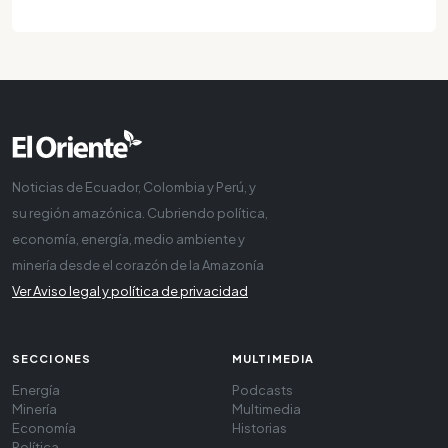
Noticias de Ecuador, Colombia y Perú, y
su región amazónica. Cubriendo política,
economía, energía, medio ambiente y
minería desde el corazón de la Amazonía
Ver Aviso legal y política de privacidad
SECCIONES
MULTIMEDIA
Energía
Podcasts
Minería
Multimedia
Economía
Historias
Política