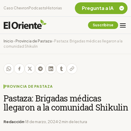
Pregunta a IA
Caso Chevron
Podcasts
Historias
Suscribirse
Quiero Información
sobre el Caso
Inicio
›
Provincia de Pastaza
›
Pastaza: Brigadas médicas llegaron a la
Chevron Ecuador
comunidad Shikulin
Listar destinos
turísticos de la
Amazonia Ecuatoriana
¿En que consiste la
tasa minera que rige en
Ecuador?
PROVINCIA DE PASTAZA
Pastaza: Brigadas médicas
llegaron a la comunidad Shikulin
Redacción
18 de marzo, 2024
2 min de lectura