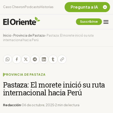
Pregunta a IA
Caso Chevron
Podcasts
Historias
Suscribirse
Quiero Información
sobre el Caso
Inicio
›
Provincia de Pastaza
›
Pastaza: El morete inició su ruta
Chevron Ecuador
internacional hacia Perú
Listar destinos
turísticos de la
Amazonia Ecuatoriana
¿En que consiste la
tasa minera que rige en
Ecuador?
PROVINCIA DE PASTAZA
Pastaza: El morete inició su ruta
internacional hacia Perú
Redacción
06 de octubre, 2025
2 min de lectura