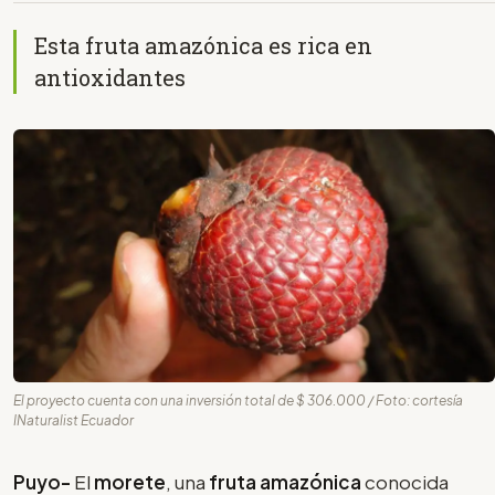
Esta fruta amazónica es rica en
antioxidantes
El proyecto cuenta con una inversión total de $ 306.000 / Foto: cortesía
INaturalist Ecuador
Puyo-
El
morete
, una
fruta amazónica
conocida