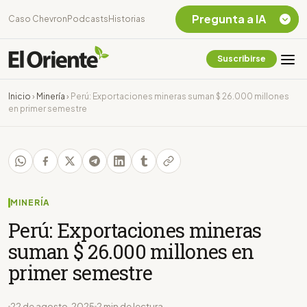
Pregunta a IA
Caso Chevron
Podcasts
Historias
Suscribirse
Quiero Información
sobre el Caso
Inicio
›
Minería
›
Perú: Exportaciones mineras suman $ 26.000 millones
Chevron Ecuador
en primer semestre
Listar destinos
turísticos de la
Amazonia Ecuatoriana
¿En que consiste la
tasa minera que rige en
Ecuador?
MINERÍA
Perú: Exportaciones mineras
suman $ 26.000 millones en
primer semestre
22 de agosto, 2025
2 min de lectura